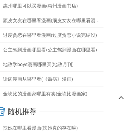
惠州哪里可以买漫画(惠州漫画书店)
顽皮女友在哪里看漫画(顽皮女友在哪里看漫画完整版)
过度贪恋在哪里看漫画(过度贪恋小说完结没)
公主驾到漫画哪里看(公主驾到漫画在哪里看)
地政学boys漫画哪里买(地政月刊)
诟病漫画从哪里看(《诟病》漫画)
金坎比的漫画家哪里有卖(金坎比漫画家)
随机推荐
扶她在哪里看漫画(扶她真的存在嘛)