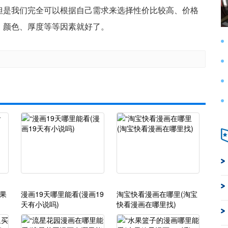
但是我们完全可以根据自己需求来选择性价比较高、价格
、颜色、厚度等等因素就好了。
果
漫画19天哪里能看(漫画19
淘宝快看漫画在哪里(淘宝
天有小说吗)
快看漫画在哪里找)