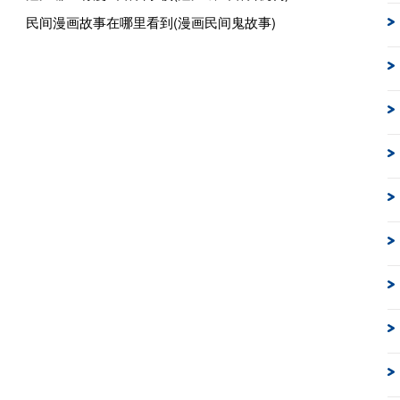
民间漫画故事在哪里看到(漫画民间鬼故事)