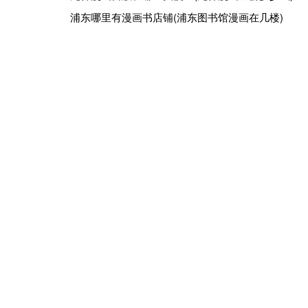
浦东哪里有漫画书店铺(浦东图书馆漫画在几楼)