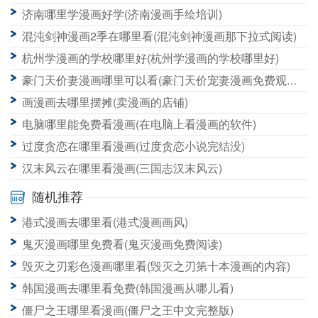
济南哪里学漫画好学(济南漫画手绘培训)
混沌剑神漫画2季在哪里看(混沌剑神漫画那下拉式阅读)
杭州学漫画的学校哪里好(杭州学漫画的学校哪里好)
豪门天价妻漫画哪里可以看(豪门天价宠妻漫画免费观看下拉式)
画漫画去哪里摆摊(卖漫画的店铺)
电脑哪里能免费看漫画(在电脑上看漫画的软件)
过度贪恋在哪里看漫画(过度贪恋小说完结没)
汉末风云在哪里看漫画(三国志汉末风云)
随机推荐
港式漫画去哪里看(港式漫画画风)
鬼灭漫画哪里免费看(鬼灭漫画免费阅读)
毁灭之刃彩色漫画哪里看(毁灭之刃第十本漫画的内容)
韩国漫画去哪里看免费(韩国漫画从哪儿看)
僵尸之王哪里看漫画(僵尸之王中文完整版)