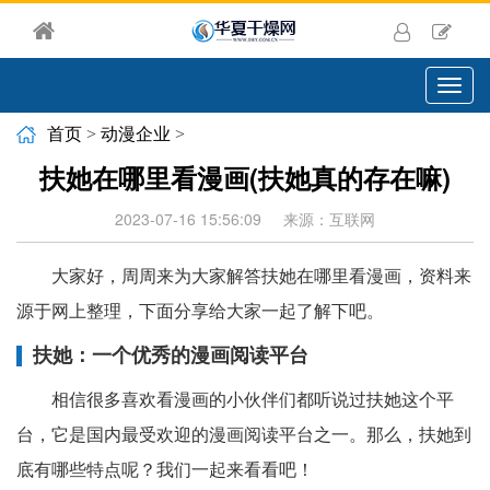
切
换
导
首页
>
动漫企业
>
航
扶她在哪里看漫画(扶她真的存在嘛)
2023-07-16 15:56:09
来源：互联网
大家好，周周来为大家解答扶她在哪里看漫画，资料来
源于网上整理，下面分享给大家一起了解下吧。
扶她：一个优秀的漫画阅读平台
相信很多喜欢看漫画的小伙伴们都听说过扶她这个平
台，它是国内最受欢迎的漫画阅读平台之一。那么，扶她到
底有哪些特点呢？我们一起来看看吧！