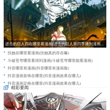
进击的巨人四在哪里看漫画(进击的巨人第四季播到漫画哪里)
扶她在哪里看漫画(扶她真的存在嘛)
斗破苍穹哪里看得到漫画(斗破苍穹哪里能看漫画)
抖音哪里有漫画(抖音哪里有漫画脸)
抖音漫画装饰在哪里(抖音漫画效果在哪儿)
抖音漫画定格在哪里(抖音漫画效果在哪儿)
精彩要闻
搞姬日常漫画哪里能看(搞姬日常漫画哪里能看到)
抖音哪里看漫画(抖音漫画作品)
斗破苍穹漫画书在哪里看(斗破苍穹漫画在哪里看得到)