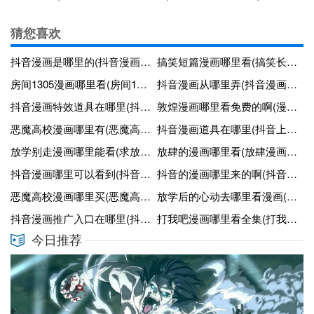
猜您喜欢
抖音漫画是哪里的(抖音漫画dj)
搞笑短篇漫画哪里看(搞笑长篇漫画)
房间1305漫画哪里看(房间1305号漫画)
抖音漫画从哪里弄(抖音漫画教程)
抖音漫画特效道具在哪里(抖音漫画特效在哪里弄的)
敦煌漫画哪里看免费的啊(漫画敦煌全集)
恶魔高校漫画哪里有(恶魔高校漫画用什么看)
抖音漫画道具在哪里(抖音上的漫画是怎么弄的软件)
放学别走漫画哪里能看(求放学别走漫画资源)
放肆的漫画哪里看(放肆漫画抖音)
抖音漫画哪里可以看到(抖音能看漫画吗)
抖音的漫画哪里来的啊(抖音的漫画图怎么来的)
恶魔高校漫画哪里买(恶魔高校漫画对应小说第几卷)
放学后的心动去哪里看漫画(放学后的心动选手年龄)
抖音漫画推广入口在哪里(抖音漫画作品)
打我吧漫画哪里看全集(打我吧第3话)
今日推荐