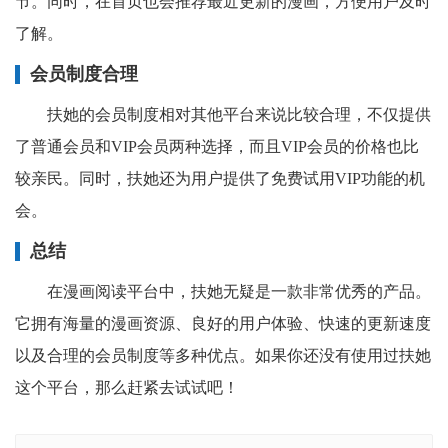
节。同时，在首页也会推荐最近更新的漫画，方便用户及时
了解。
会员制度合理
扶她的会员制度相对其他平台来说比较合理，不仅提供
了普通会员和VIP会员两种选择，而且VIP会员的价格也比
较亲民。同时，扶她还为用户提供了免费试用VIP功能的机
会。
总结
在漫画阅读平台中，扶她无疑是一款非常优秀的产品。
它拥有海量的漫画资源、良好的用户体验、快速的更新速度
以及合理的会员制度等多种优点。如果你还没有使用过扶她
这个平台，那么赶紧去试试吧！