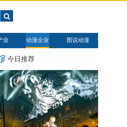
产业
动漫企业
图说动漫
今日推荐