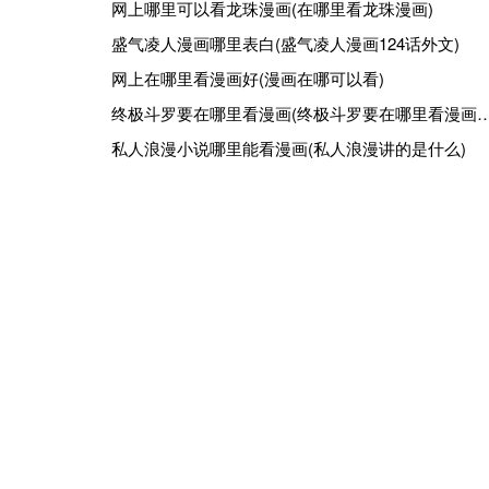
网上哪里可以看龙珠漫画(在哪里看龙珠漫画)
盛气凌人漫画哪里表白(盛气凌人漫画124话外文)
网上在哪里看漫画好(漫画在哪可以看)
终极斗罗要在哪里看漫画(终极斗罗要在哪
私人浪漫小说哪里能看漫画(私人浪漫讲的是什么)