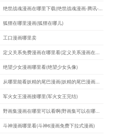
绝世战魂漫画在哪里下载(绝世战魂漫画-腾讯-快看-爱奇艺-哔哩哔哩-波洞)
狐狸在哪里漫画(狐狸在哪儿)
工口漫画哪里卖
定义关系免费漫画在哪里看(定义关系漫画在哪里看快看漫画)
绝望少女漫画哪里看(绝望少女头像)
从哪里能看妖精的尾巴漫画(妖精的尾巴漫画哪里可以看免费的)
军火女王漫画接哪里(军火女王完结)
野画集漫画在哪里可以看啊(野画集可以在哪个漫画软件看)
斗神漫画哪里看(斗神6漫画免费下拉式漫画)