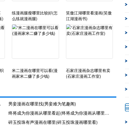
买
练漫画腿瘦哪里比较好(怎
笑傲江湖哪里看漫画(笑傲
)
么练就漫画腿)
江湖漫画书)
织
米二漫画在哪里可以看(漫
石家庄漫画杂志哪里有卖
画家米二赚了多少钱)
(石家庄漫画工作室)
在哪里能看全集)
男妾漫画在哪里找(男妾难为笔趣阁)
终将成为你漫画从哪里看起(终将成为你漫画从哪里开始看)
碎玉投珠有声漫画在哪里(碎玉投珠漫画哪里看)