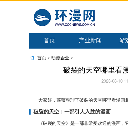
首页
产业新闻
游
首页
>
动漫企业
>
破裂的天空哪里看漫
2023-08-10 11
大家好，薇薇整理了破裂的天空哪里看漫画
破裂的天空：一部引人入胜的漫画
《破裂的天空》是一部非常受欢迎的漫画，