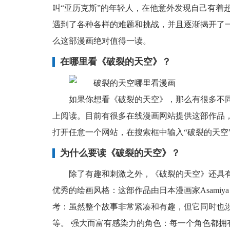
叫“亚历克斯”的年轻人，在他意外发现自己有着
遇到了各种各样的难题和挑战，并且逐渐揭开了
么这部漫画绝对值得一读。
在哪里看《破裂的天空》？
如果你想看《破裂的天空》，那么有很多不
上阅读。目前有很多在线漫画网站提供这部作品
打开任意一个网站，在搜索框中输入“破裂的天空
为什么要读《破裂的天空》？
除了有趣和刺激之外，《破裂的天空》还具
优秀的绘画风格：这部作品由日本漫画家Asamiy
考：虽然整个故事非常紧凑和有趣，但它同时也
等。 强大而富有感染力的角色：每一个角色都