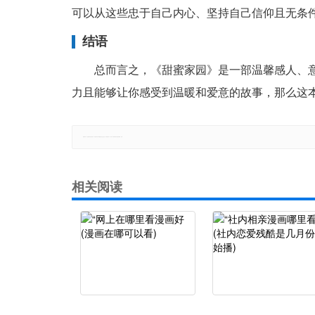
可以从这些忠于自己内心、坚持自己信仰且无条
结语
总而言之，《甜蜜家园》是一部温馨感人、
力且能够让你感受到温暖和爱意的故事，那么这
郑重声明：本文版权归原作者所有，转载文章仅为传播更多信息之目的，如有侵权行为，请第一时间联系我们修改或删除，多谢。
相关阅读