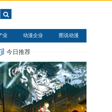
产业
动漫企业
图说动漫
今日推荐