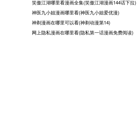
笑傲江湖哪里看漫画全集(笑傲江湖漫画144话下拉)
神医九小姐漫画哪里看(神医九小姐爱优漫)
神剃漫画在哪里可以看(神剃动漫第14)
网上隐私漫画在哪里看(隐私第一话漫画免费阅读)