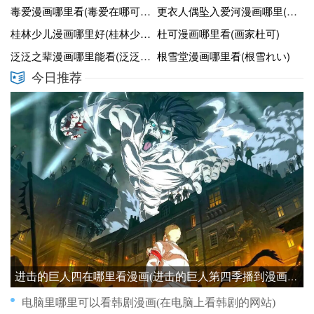
毒爱漫画哪里看(毒爱在哪可以看)
更衣人偶坠入爱河漫画哪里(更衣人偶坠入爱河第5话)
桂林少儿漫画哪里好(桂林少儿漫画哪里好看)
杜可漫画哪里看(画家杜可)
泛泛之辈漫画哪里能看(泛泛之辈漫画有感情线吗)
根雪堂漫画哪里看(根雪れい)
今日推荐
进击的巨人四在哪里看漫画(进击的巨人第四季播到漫画哪里)
电脑里哪里可以看韩剧漫画(在电脑上看韩剧的网站)