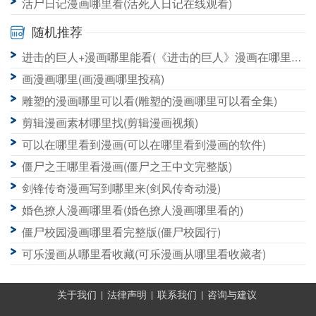
活尸日记漫画哪里看(活死人日记在线观看)
随机推荐
进击的巨人+漫画哪里能看(《进击的巨人》漫画在哪里看)
画漫画哪里(画漫画哪里投稿)
雕塑的漫画哪里可以看(雕塑的漫画哪里可以看全集)
剪辑漫画素材哪里找(剪辑漫画视频)
可以在哪里看到漫画(可以在哪里看到漫画的软件)
僵尸之王哪里看漫画(僵尸之王中文完整版)
剑锋传奇漫画写到哪里来(剑风传奇动漫)
婚色撩人漫画哪里看(婚色撩人漫画哪里看的)
僵尸校园漫画哪里看完整版(僵尸校园行)
可乐漫画从哪里看收藏(可乐漫画从哪里看收藏者)
关于我们
法律声明
联系我们
咨询与建议