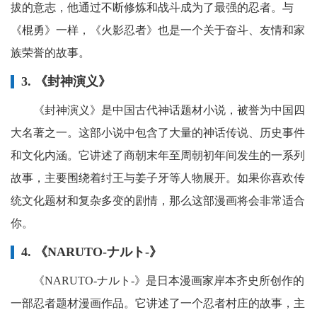
拔的意志，他通过不断修炼和战斗成为了最强的忍者。与
《棍勇》一样，《火影忍者》也是一个关于奋斗、友情和家
族荣誉的故事。
3. 《封神演义》
《封神演义》是中国古代神话题材小说，被誉为中国四
大名著之一。这部小说中包含了大量的神话传说、历史事件
和文化内涵。它讲述了商朝末年至周朝初年间发生的一系列
故事，主要围绕着纣王与姜子牙等人物展开。如果你喜欢传
统文化题材和复杂多变的剧情，那么这部漫画将会非常适合
你。
4. 《NARUTO-ナルト-》
《NARUTO-ナルト-》是日本漫画家岸本齐史所创作的
一部忍者题材漫画作品。它讲述了一个忍者村庄的故事，主