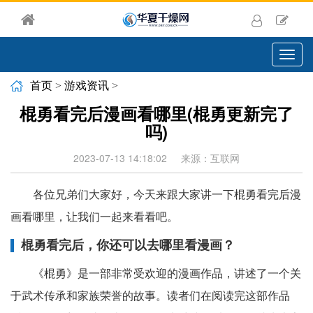
切
换
导
首页
>
游戏资讯
>
航
棍勇看完后漫画看哪里(棍勇更新完了
吗)
2023-07-13 14:18:02
来源：互联网
各位兄弟们大家好，今天来跟大家讲一下棍勇看完后漫
画看哪里，让我们一起来看看吧。
棍勇看完后，你还可以去哪里看漫画？
《棍勇》是一部非常受欢迎的漫画作品，讲述了一个关
于武术传承和家族荣誉的故事。读者们在阅读完这部作品