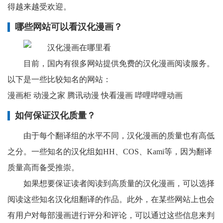
得越来越受欢迎。
哪些网站可以看汉化漫画？
目前，国内有很多网站提供免费的汉化漫画阅读服务。
以下是一些比较知名的网站：
漫画柜 动漫之家 腾讯动漫 快看漫画 哔哩哔哩动画
如何保证汉化质量？
由于每个翻译组的水平不同，汉化漫画的质量也有高低
之分。一些知名的汉化组如HH、COS、Kami等，因为翻译
质量高而备受推崇。
如果想要保证读者阅读到高质量的汉化漫画，可以选择
阅读这些知名汉化组翻译的作品。此外，在某些网站上也会
有用户对每部漫画进行评分和评论，可以通过这些信息来判