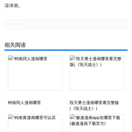
读体验。
郑重声明：本文版权归原作者所有，转载文章仅为传播更多信息之目的，如有侵权行为，请第一时间联系我们修改或删除，多谢。
相关阅读
柯南同人漫画哪里
毁灭勇士漫画哪里看完整版
(《毁灭战士》)