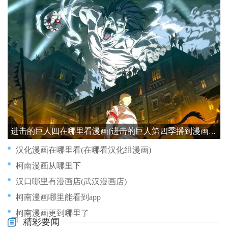
进击的巨人四在哪里看漫画(进击的巨人第四季播到漫画哪里)
汉化漫画在哪里看(在哪看汉化组漫画)
柯南漫画从哪里下
汉口哪里有漫画店(武汉漫画店)
柯南漫画哪里能看到app
柯南漫画更到哪里了
精彩要闻