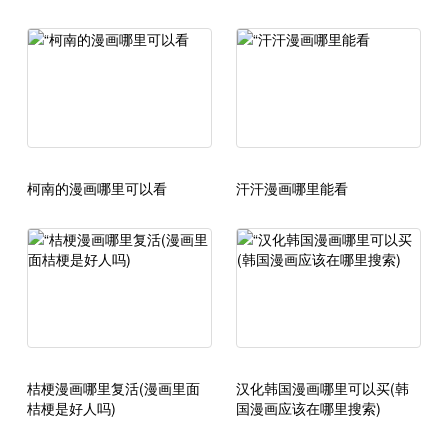
柯南的漫画哪里可以看
汗汗漫画哪里能看
桔梗漫画哪里复活(漫画里面
汉化韩国漫画哪里可以买(韩
桔梗是好人吗)
国漫画应该在哪里搜索)