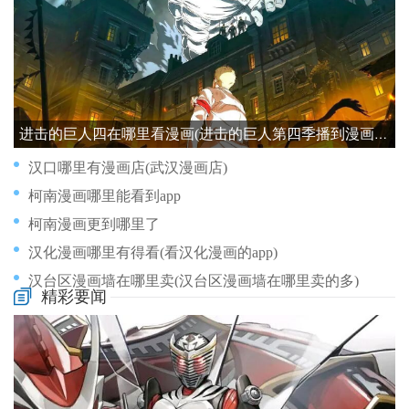
进击的巨人四在哪里看漫画(进击的巨人第四季播到漫画哪里)
汉口哪里有漫画店(武汉漫画店)
柯南漫画哪里能看到app
柯南漫画更到哪里了
汉化漫画哪里有得看(看汉化漫画的app)
汉台区漫画墙在哪里卖(汉台区漫画墙在哪里卖的多)
精彩要闻
汉代漫画连载于哪里(汉朝漫画简史)
极道宗师的漫画在哪里买(极道宗师漫画小说名字)
极致社漫画要去哪里看(极致公司官网)
汉代漫画连载于哪里的(汉代动漫)