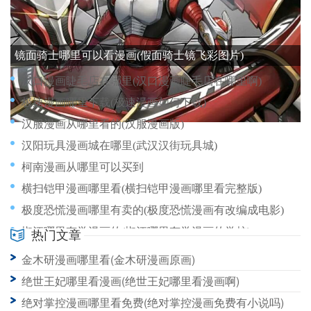
汉化组漫画在哪里(有哪些汉化组的漫画可以看)
镜面骑士哪里可以看漫画(假面骑士镜飞彩图片)
汉口漫画睫毛店在哪里(汉口漫画睫毛店在哪里啊)
极速漫画哪里下载(极速漫画如何下载)
汉服漫画从哪里看的(汉服漫画版)
汉阳玩具漫画城在哪里(武汉汉街玩具城)
柯南漫画从哪里可以买到
横扫铠甲漫画哪里看(横扫铠甲漫画哪里看完整版)
极度恐慌漫画哪里有卖的(极度恐慌漫画有改编成电影)
椒江哪里有学漫画的(椒江哪里有学漫画的学校)
热门文章
柯南同人漫画哪里
金木研漫画哪里看(金木研漫画原画)
毁灭勇士漫画哪里看完整版(《毁灭战士》)
绝世王妃哪里看漫画(绝世王妃哪里看漫画啊)
绝对掌控漫画哪里看免费(绝对掌控漫画免费有小说吗)