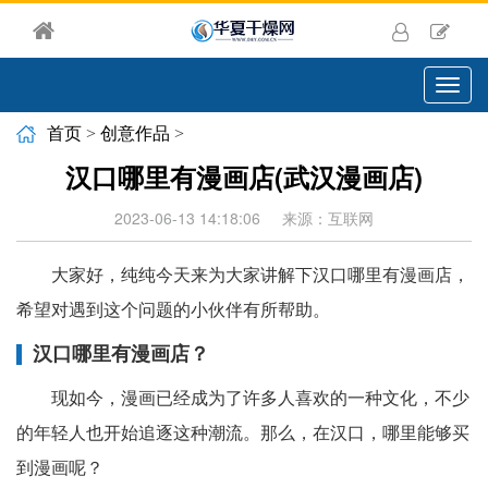
切
换
导
首页
>
创意作品
>
航
汉口哪里有漫画店(武汉漫画店)
2023-06-13 14:18:06
来源：互联网
大家好，纯纯今天来为大家讲解下汉口哪里有漫画店，
希望对遇到这个问题的小伙伴有所帮助。
汉口哪里有漫画店？
现如今，漫画已经成为了许多人喜欢的一种文化，不少
的年轻人也开始追逐这种潮流。那么，在汉口，哪里能够买
到漫画呢？