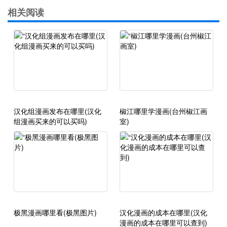
相关阅读
汉化组漫画发布在哪里(汉化
椒江哪里学漫画(台州椒江画
组漫画买来的可以买吗)
室)
极黑漫画哪里看(极黑图片)
汉化漫画的成本在哪里(汉化
漫画的成本在哪里可以查到)