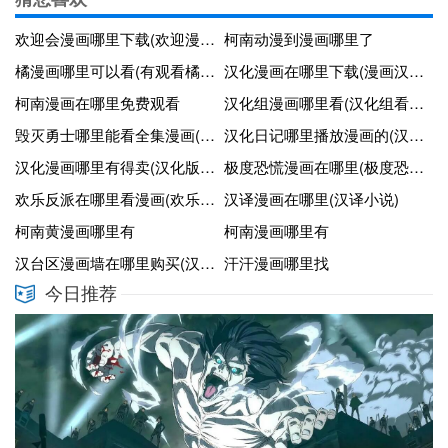
欢迎会漫画哪里下载(欢迎漫画图片)
柯南动漫到漫画哪里了
橘漫画哪里可以看(有观看橘味漫画的软件)
汉化漫画在哪里下载(漫画汉化组软件名)
柯南漫画在哪里免费观看
汉化组漫画哪里看(汉化组看漫画都要钱吗)
毁灭勇士哪里能看全集漫画(毁灭战士漫画)
汉化日记哪里播放漫画的(汉化日记在哪个平台播放)
汉化漫画哪里有得卖(汉化版的漫画在哪里可以找到)
极度恐慌漫画在哪里(极度恐慌漫画百度)
欢乐反派在哪里看漫画(欢乐反义词是什么词语是什么)
汉译漫画在哪里(汉译小说)
柯南黄漫画哪里有
柯南漫画哪里有
汉台区漫画墙在哪里购买(汉中漫画)
汗汗漫画哪里找
今日推荐