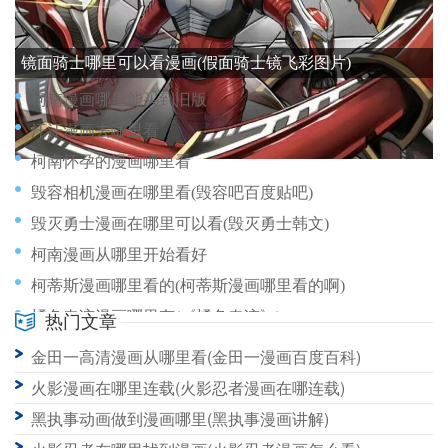
镜面骑士哪里可以看漫画(假面骑士镜飞彩图片)
柯南漫画哪里能买到旧版
汗汗漫画去哪里看
柯南怀孕的漫画哪里看
毁容相机漫画在哪里看(毁容吧百度贴吧)
毁灭勇士漫画在哪里可以看(毁灭勇士韩文)
柯南漫画从哪里开始看好
柯蒂斯漫画哪里看的(柯蒂斯漫画哪里看的啊)
橘色奇迹漫画哪里有(《橘色奇迹》)
热门文章
柯南漫画哪里有卖
金田一高清漫画从哪里看(金田一漫画百度百科)
柯莱特同人漫画哪里看(柯莱特免费)
火影漫画在哪里连载(火影忍者漫画在哪连载)
黑执事动画做到漫画哪里(黑执事漫画讲解)