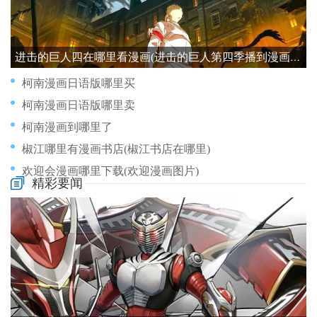
进击的巨人四在哪里看漫画(进击的巨人第四季播到漫画哪里)
柯南漫画日语版哪里买
柯南漫画日语版哪里卖
柯南漫画到哪里了
椒江哪里有漫画书店(椒江书店在哪里)
欢迎会漫画哪里下载(欢迎漫画图片)
精彩要闻
柯南动漫到漫画哪里了
橘漫画哪里可以看(有观看橘味漫画的软件)
汉化漫画在哪里下载(漫画汉化组软件名)
柯南漫画在哪里免费观看
汉化组漫画哪里看(汉化组看漫画都要钱吗)