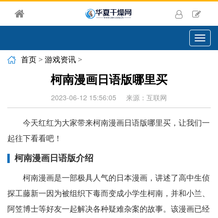
切
换
导
首页
>
游戏资讯
>
航
柯南漫画日语版哪里买
2023-06-12 15:56:05
来源：互联网
今天红红为大家带来柯南漫画日语版哪里买，让我们一
起往下看看吧！
柯南漫画日语版介绍
柯南漫画是一部极具人气的日本漫画，讲述了高中生侦
探工藤新一因为被组织下毒而变成小学生柯南，并和小兰、
阿笠博士等好友一起解决各种疑难杂案的故事。该漫画已经