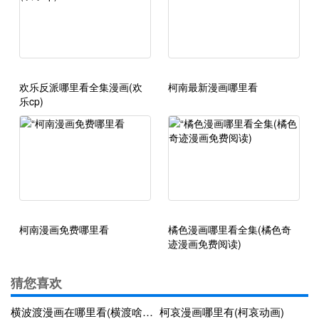
欢乐反派哪里看全集漫画(欢
柯南最新漫画哪里看
乐cp)
柯南漫画免费哪里看
橘色漫画哪里看全集(橘色奇
迹漫画免费阅读)
猜您喜欢
横波渡漫画在哪里看(横渡啥意思)
柯哀漫画哪里有(柯哀动画)