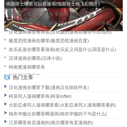
镜面骑士哪里可以看漫画(假面骑士镜飞彩图片)
毁灭勇士哪里能看全集漫画(毁灭战士漫画)
汉化日记哪里播放漫画的(汉化日记在哪个平台播放)
汉化漫画哪里有得卖(汉化版的漫画在哪里可以找到)
极度恐慌漫画在哪里(极度恐慌漫画百度)
欢乐反派在哪里看漫画(欢乐反义词是什么词语是什么)
汉译漫画在哪里(汉译小说)
柯南黄漫画哪里有
柯南漫画哪里有
热门文章
汉台区漫画墙在哪里购买(汉中漫画)
汉化漫画在哪里下载(漫画汉化组软件名)
汗汗漫画哪里找
柯哀同人漫画哪里有(柯哀lofter)
火影忍者同人漫画哪里看(火影忍者同人漫画哪里看的)
锦衣华服出自哪里啊漫画(锦衣华服的下句是什么)
江苏哪里有卖漫画的(南京哪里有卖漫画的)