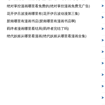
绝对掌控漫画哪里看免费的(绝对掌控漫画免费无广告)
花开伊吕波漫画哪里有(花开伊吕波动漫第三集)
胶南哪里有漫画书店(胶南哪里有漫画书店啊)
羁绊者漫画哪里看结局(羁绊者完结了吗)
绝代妖姬从哪里看漫画(绝代妖姬从哪里看漫画全集)