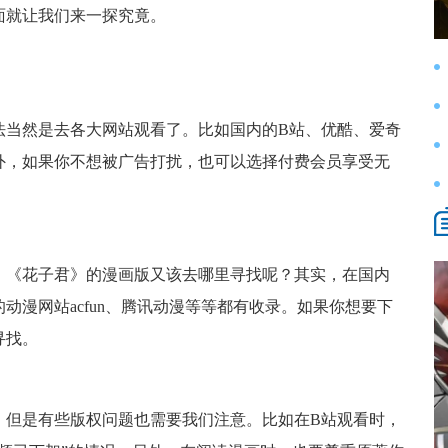
面就让我们来一探究竟。
法当然是去各大网站观看了。比如国内的B站、优酷、爱奇
外，如果你不想被广告打扰，也可以选择付费会员享受无
，《花子君》的漫画版又该去哪里寻找呢？其实，在国内
动漫网站acfun、腾讯动漫等等都有收录。如果你想要下
寻找。
，但是有些版权问题也需要我们注意。比如在B站观看时，