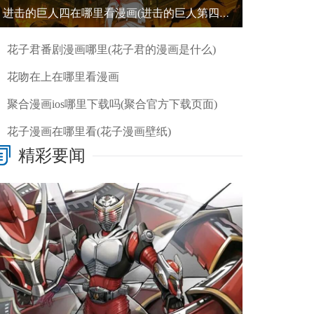
进击的巨人四在哪里看漫画(进击的巨人第四季播到漫画哪里)
花子君番剧漫画哪里(花子君的漫画是什么)
花吻在上在哪里看漫画
聚合漫画ios哪里下载吗(聚合官方下载页面)
花子漫画在哪里看(花子漫画壁纸)
精彩要闻
花子君漫画要在哪里看(花子君漫画要在哪里看呀)
花代漫画从哪里看(花代漫画完整版免费观看)
聚合漫画在哪里看(聚合漫画ios下载)
绝世唐门漫画哪里看(绝世唐门漫画哪里看完整版)
聚合漫画ios哪里下载不了(好用的聚合漫画软件)
航海王的漫画从哪里看到(哪里能看航海王漫画)