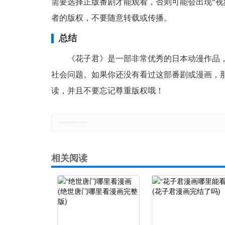
需要选择正版番剧才能观看，否则可能会出现“视
者的版权，不要随意转载或传播。
总结
《花子君》是一部非常优秀的日本动漫作品
社会问题。如果你还没有看过这部番剧或漫画，
读，并且不要忘记尊重版权哦！
郑重声明：本文版权归原作者所有，转载文章仅为传播更多信息之目的，如有侵权行为，请第一时间联系我们修改或删除，多谢。
相关阅读