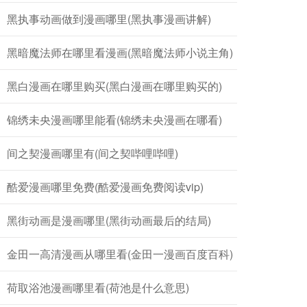
黑执事动画做到漫画哪里(黑执事漫画讲解)
黑暗魔法师在哪里看漫画(黑暗魔法师小说主角)
黑白漫画在哪里购买(黑白漫画在哪里购买的)
锦绣未央漫画哪里能看(锦绣未央漫画在哪看)
间之契漫画哪里有(间之契哔哩哔哩)
酷爱漫画哪里免费(酷爱漫画免费阅读vip)
黑街动画是漫画哪里(黑街动画最后的结局)
金田一高清漫画从哪里看(金田一漫画百度百科)
荷取浴池漫画哪里看(荷池是什么意思)