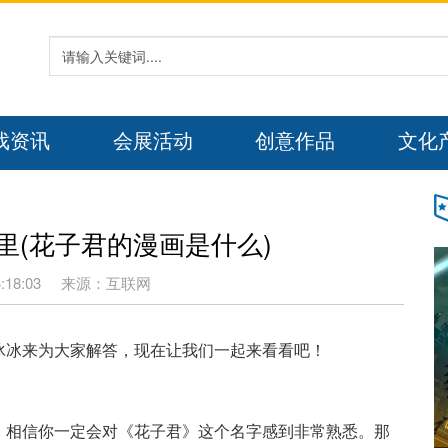
戏资讯
会展活动
创意作品
文化
里(花子君的漫画是什么)
:18:03
来源：互联网
冰冰来为大家解答，现在让我们一起来看看吧！
，相信你一定会对《花子君》这个名字感到非常熟悉。那