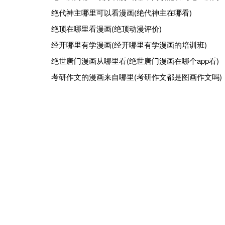
绝代神主哪里可以看漫画(绝代神主在哪看)
绝顶在哪里看漫画(绝顶动漫评价)
经开哪里有学漫画(经开哪里有学漫画的培训班)
绝世唐门漫画从哪里看(绝世唐门漫画在哪个app看)
考研作文的漫画来自哪里(考研作文都是图画作文吗)