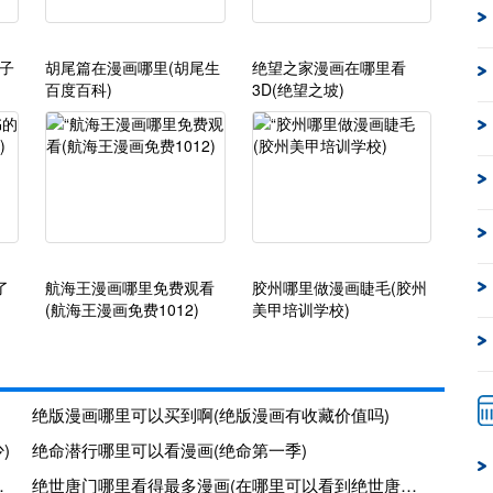
子
胡尾篇在漫画哪里(胡尾生
绝望之家漫画在哪里看
百度百科)
3D(绝望之坡)
了
航海王漫画哪里免费观看
胶州哪里做漫画睫毛(胶州
(航海王漫画免费1012)
美甲培训学校)
绝版漫画哪里可以买到啊(绝版漫画有收藏价值吗)
)
绝命潜行哪里可以看漫画(绝命第一季)
门免费的全部漫画)
绝世唐门哪里看得最多漫画(在哪里可以看到绝世唐门漫画)