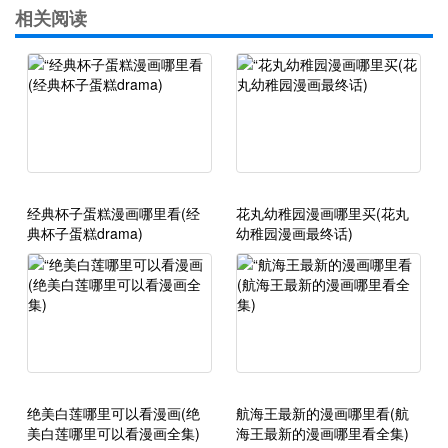
相关阅读
经典杯子蛋糕漫画哪里看(经
花丸幼稚园漫画哪里买(花丸
典杯子蛋糕drama)
幼稚园漫画最终话)
绝美白莲哪里可以看漫画(绝
航海王最新的漫画哪里看(航
美白莲哪里可以看漫画全集)
海王最新的漫画哪里看全集)