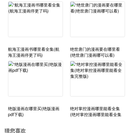
航海王漫画书哪里看全集(航
绝世唐门的漫画要在哪里看
海王漫画停更了吗)
(绝世唐门漫画哪可以看)
绝版漫画在哪里买(绝版漫画
绝对掌控漫画哪里能看全集
pdf下载)
(绝对掌控漫画哪里能看全集
完整版)
猜您喜欢