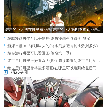
进击的巨人四在哪里看漫画(进击的巨人第四季播到漫画哪里)
绝版漫画哪里可以买到啊(绝版漫画有收藏价值吗)
航海王漫画书在哪里买的(防水剂渗透高度比数据多少)
绝命潜行哪里可以看漫画(绝命第一季)
绝世唐门哪里最好看漫画(哪个阅读能看到绝世唐门免费的全部漫画)
绝世唐门哪里看得最多漫画(在哪里可以看到绝世唐门漫画)
精彩要闻
绝代神主哪里可以看漫画(绝代神主在哪看)
绝对掌控漫画哪里看免费的(绝对掌控漫画免费无广告)
绝顶在哪里看漫画(绝顶动漫评价)
花开伊吕波漫画哪里有(花开伊吕波动漫第三集)
经开哪里有学漫画(经开哪里有学漫画的培训班)