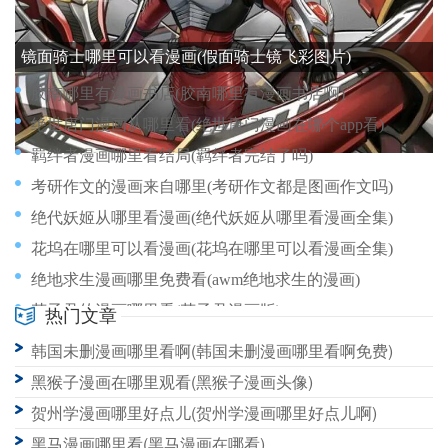
镜面骑士哪里可以看漫画(假面骑士镜飞彩图片)
胶南哪里有漫画书店(胶南哪里有漫画书店啊)
绝世唐门漫画从哪里看(绝世唐门漫画在哪个app看)
羁绊者漫画哪里看结局(羁绊者完结了吗)
考研作文的漫画来自哪里(考研作文都是图画作文吗)
绝代妖姬从哪里看漫画(绝代妖姬从哪里看漫画全集)
花坞在哪里可以看漫画(花坞在哪里可以看漫画全集)
绝地求生漫画哪里免费看(awm绝地求生的漫画)
花子君的漫画哪里看(花子君漫画版)
热门文章
绝望感官漫画出自哪里(绝望hiroin搜漫引擎)
韩国未删漫画哪里看啊(韩国未删漫画哪里看啊免费)
航海王漫画哪里免费(航海王漫画免费风)
黑猴子漫画在哪里观看(黑猴子漫画头像)
贺州学漫画哪里好点儿(贺州学漫画哪里好点儿啊)
黑马漫画哪里看(黑马漫画在哪看)