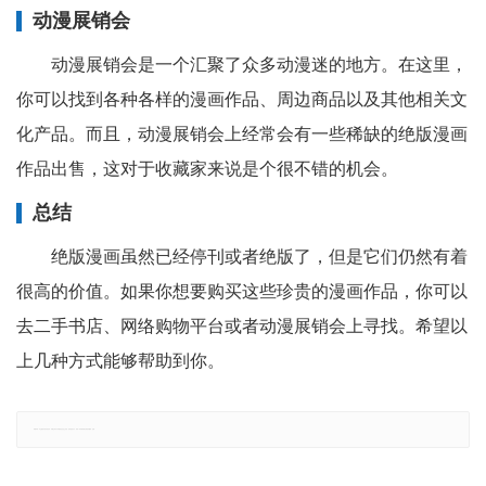
动漫展销会
动漫展销会是一个汇聚了众多动漫迷的地方。在这里，
你可以找到各种各样的漫画作品、周边商品以及其他相关文
化产品。而且，动漫展销会上经常会有一些稀缺的绝版漫画
作品出售，这对于收藏家来说是个很不错的机会。
总结
绝版漫画虽然已经停刊或者绝版了，但是它们仍然有着
很高的价值。如果你想要购买这些珍贵的漫画作品，你可以
去二手书店、网络购物平台或者动漫展销会上寻找。希望以
上几种方式能够帮助到你。
郑重声明：本文版权归原作者所有，转载文章仅为传播更多信息之目的，如有侵权行为，请第一时间联系我们修改或删除，多谢。