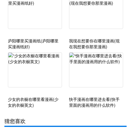
庐阳哪里买漫画纸(庐阳哪里
我现在想要你在哪里漫画(现
买漫画纸好)
在我想要你那里漫画)
少女的衣橱在哪里看漫画(少
快手漫画在哪里进去看(快手
女的衣橱英文)
里面的漫画用的什么软件)
猜您喜欢