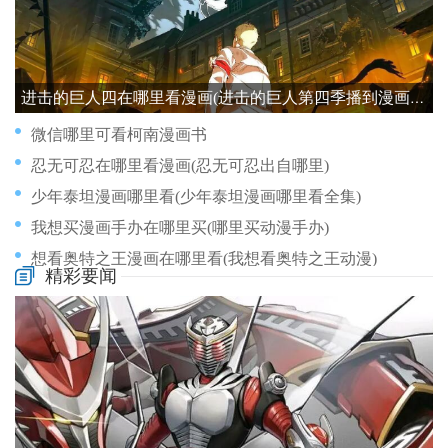
进击的巨人四在哪里看漫画(进击的巨人第四季播到漫画哪里)
微信哪里可看柯南漫画书
忍无可忍在哪里看漫画(忍无可忍出自哪里)
少年泰坦漫画哪里看(少年泰坦漫画哪里看全集)
我想买漫画手办在哪里买(哪里买动漫手办)
想看奥特之王漫画在哪里看(我想看奥特之王动漫)
精彩要闻
小马宝莉番外漫画在哪里看(小马宝莉番外篇在哪看)
少女前线漫画哪里看(少女前线官方漫画四格)
已婚男韩国漫画哪里看(mylittleairport已婚男人)
影帝的公主哪里看全集漫画(影帝的公主在哪看)
山东漫画市场在哪里啊(山东漫画家协会会员名单)