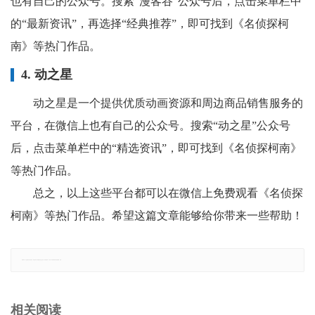
也有自己的公众号。搜索“漫客谷”公众号后，点击菜单栏中
的“最新资讯”，再选择“经典推荐”，即可找到《名侦探柯
南》等热门作品。
4. 动之星
动之星是一个提供优质动画资源和周边商品销售服务的
平台，在微信上也有自己的公众号。搜索“动之星”公众号
后，点击菜单栏中的“精选资讯”，即可找到《名侦探柯南》
等热门作品。
总之，以上这些平台都可以在微信上免费观看《名侦探
柯南》等热门作品。希望这篇文章能够给你带来一些帮助！
郑重声明：本文版权归原作者所有，转载文章仅为传播更多信息之目的，如有侵权行为，请第一时间联系我们修改或删除，多谢。
相关阅读