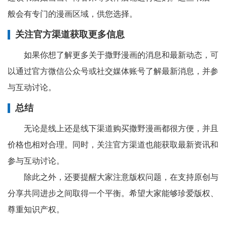
般会有专门的漫画区域，供您选择。
关注官方渠道获取更多信息
如果你想了解更多关于撒野漫画的消息和最新动态，可
以通过官方微信公众号或社交媒体账号了解最新消息，并参
与互动讨论。
总结
无论是线上还是线下渠道购买撒野漫画都很方便，并且
价格也相对合理。同时，关注官方渠道也能获取最新资讯和
参与互动讨论。
除此之外，还要提醒大家注意版权问题，在支持原创与
分享共同进步之间取得一个平衡。希望大家能够珍爱版权、
尊重知识产权。