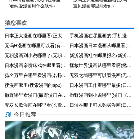
(看纯爱漫画用什么软件)
宝贝漫画哪里能看到)
猜您喜欢
日本正太漫画在哪里看(正太动漫立绘)
手机漫画在哪里画的(手机漫画画法)
无码H漫画在哪里可以看(有码漫画怎么打不开)
日本漫画日本漫画从哪里看(日本漫画从哪里可以找到)
无职漫画到小说哪里了(无职转漫画)
新沂漫画社在哪里报名(新沂漫画社在哪里报名的)
日本漫画亲嘴床戏在哪里看(日漫亲吻情侣头像)
拯救世界漫画从哪里看啊(拯救世界吧大叔漫画免费阅读)
扬名万里在哪里看漫画(名扬万里还是扬名万里)
无双之城哪里可以看漫画(无双之城哪里可以看漫画啊)
搜漫画哪里(搜索漫画的app)
日本漫画工作室哪里最多(日本著名漫画工作室)
撒野哪里看漫画(撒野漫画在哪个app看)
撒野漫画到小说哪里(漫画《撒野》在哪看)
无双长歌漫画在哪里看(长歌漫画版)
日漫在哪里可以购买漫画(日漫怎么购买)
今日推荐