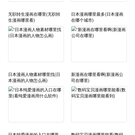
无职转生漫画在哪里(无职转
日本漫画哪里最多(日本漫画
生漫画哪里看)
在哪个城市)
日本漫画人物素材哪里找(日
新漫画在哪里看啊(新漫画公
本漫画的人物怎么画)
司在哪里)
日本纯爱漫画的入口在哪里
数码宝贝漫画哪里能看(数码