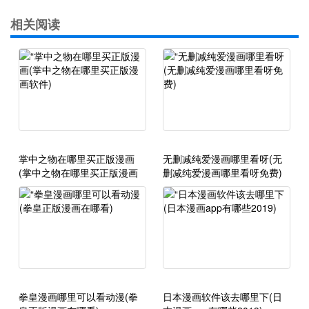
相关阅读
掌中之物在哪里买正版漫画
无删减纯爱漫画哪里看呀(无
(掌中之物在哪里买正版漫画
删减纯爱漫画哪里看呀免费)
软件)
拳皇漫画哪里可以看动漫(拳
日本漫画软件该去哪里下(日