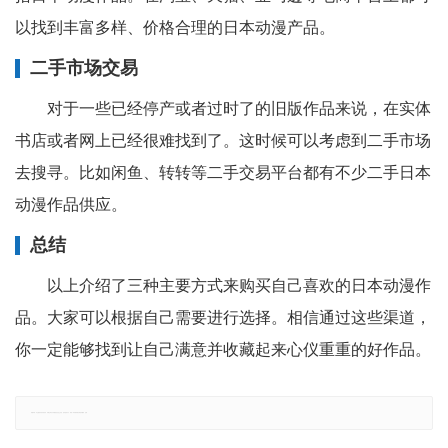
以找到丰富多样、价格合理的日本动漫产品。
二手市场交易
对于一些已经停产或者过时了的旧版作品来说，在实体
书店或者网上已经很难找到了。这时候可以考虑到二手市场
去搜寻。比如闲鱼、转转等二手交易平台都有不少二手日本
动漫作品供应。
总结
以上介绍了三种主要方式来购买自己喜欢的日本动漫作
品。大家可以根据自己需要进行选择。相信通过这些渠道，
你一定能够找到让自己满意并收藏起来心仪重重的好作品。
郑重声明：本文版权归原作者所有，转载文章仅为传播更多信息之目的，如有侵权行为，请第一时间联系我们修改或删除，多谢。