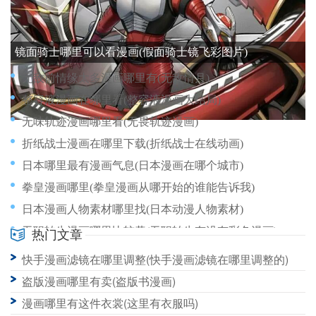
战争发光漫画家在哪里(战争发光看画画)
镜面骑士哪里可以看漫画(假面骑士镜飞彩图片)
无敌前情缘太多漫画哪里有(无敌情月)
整容液漫画在哪里看(整容液漫画大结局)
无味轨迹漫画哪里看(无畏轨迹漫画)
折纸战士漫画在哪里下载(折纸战士在线动画)
日本哪里最有漫画气息(日本漫画在哪个城市)
拳皇漫画哪里(拳皇漫画从哪开始的谁能告诉我)
日本漫画人物素材哪里找(日本动漫人物素材)
无职转生漫画哪里比较黄(无职转生有没有彩色漫画)
热门文章
托尔亲翔太在漫画哪里(托尔的cp)
快手漫画滤镜在哪里调整(快手漫画滤镜在哪里调整的)
日文版漫画在哪里看(日文漫画可以在哪看)
盗版漫画哪里有卖(盗版书漫画)
漫画哪里有这件衣裳(这里有衣服吗)