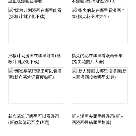
皇正版漫画在哪看)
本漫画app有哪些2019)
拯救计划漫画在哪里能看(拯
指尖的花在哪里看漫画全集
救计划汉化下载)
(指尖花图片大全)
新盗墓笔记哪里可以看漫画
新人漫画去哪里投漫画(新人
(新盗墓笔记百度贴吧)
画漫画投稿哪里划算)