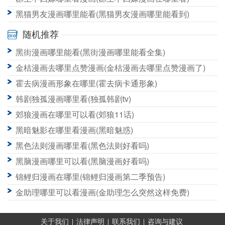
黑猫男友漫画哪里能看(黑猫男友漫画哪里能看到)
随机推荐
黑街漫画哪里能看(黑街漫画哪里能看全集)
金桔漫画去哪里点赞漫画(金桔漫画去哪里点赞漫画了)
霍去病漫画形象在哪里(霍去病卡通形象)
韩剧独孤漫画哪里看(独孤韩剧tv)
郊狼漫画在哪里可以看(郊狼11话)
黑暗魅影在哪里看漫画(黑暗魅惑)
黑色法则漫画哪里看(黑色法则好看吗)
黑脑漫画哪里可以看(黑脑漫画好看吗)
锦鲤归漫画在哪里(锦鲤归漫画第二季预告)
金助理哪里可以看漫画(金助理怎么突然这样免费)
关于我们
法律声明
联系我们
咨询与建议