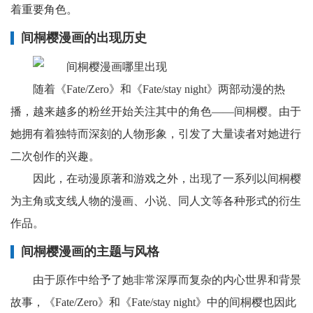
着重要角色。
间桐樱漫画的出现历史
随着《Fate/Zero》和《Fate/stay night》两部动漫的热
播，越来越多的粉丝开始关注其中的角色——间桐樱。由于
她拥有着独特而深刻的人物形象，引发了大量读者对她进行
二次创作的兴趣。
因此，在动漫原著和游戏之外，出现了一系列以间桐樱
为主角或支线人物的漫画、小说、同人文等各种形式的衍生
作品。
间桐樱漫画的主题与风格
由于原作中给予了她非常深厚而复杂的内心世界和背景
故事，《Fate/Zero》和《Fate/stay night》中的间桐樱也因此