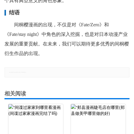
个具有典型意义的角色形象。
结语
间桐樱漫画的出现，不仅是对《Fate/Zero》和
《Fate/stay night》中角色的深入挖掘，也是对日本动漫产业
发展的重要贡献。在未来，我们可以期待更多优秀的间桐樱
衍生作品的出现。
郑重声明：本文版权归原作者所有，转载文章仅为传播更多信息之目的，如有侵权行为，请第一时间联系我们修改或删除，多谢。
相关阅读