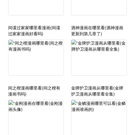
间谍过家家哪里看漫画(间谍
酒神漫画在哪里看(酒神漫画
过家家漫画好看吗)
更新到第几章了)
间之楔漫画哪里看(间之楔有
金牌护卫漫画从哪里看(金牌
漫画书吗)
护卫漫画从哪里看全集)