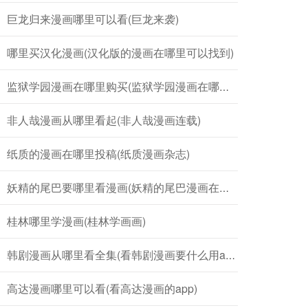
巨龙归来漫画哪里可以看(巨龙来袭)
哪里买汉化漫画(汉化版的漫画在哪里可以找到)
监狱学园漫画在哪里购买(监狱学园漫画在哪里购买的)
非人哉漫画从哪里看起(非人哉漫画连载)
纸质的漫画在哪里投稿(纸质漫画杂志)
妖精的尾巴要哪里看漫画(妖精的尾巴漫画在哪个app上能看)
桂林哪里学漫画(桂林学画画)
韩剧漫画从哪里看全集(看韩剧漫画要什么用app看)
高达漫画哪里可以看(看高达漫画的app)