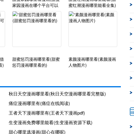
家园漫画在哪个平台可以
蜜红潮漫画哪里能看全集)
看)
借
甜蜜惩罚漫画哪里看(甜蜜
素颜漫画哪里看(素颜漫画
)
惩罚漫画哪里看的)
人物图片)
秋日天空漫画哪里看(秋日天空漫画哪里看完整版)
痛症漫画哪里有(痛症在线阅读)
王者天下漫画哪里有(王者天下漫画pdf)
生变漫画免费哪里能看(生变漫画资源下载)
甜心哪里逃漫画(甜心在哪呢)