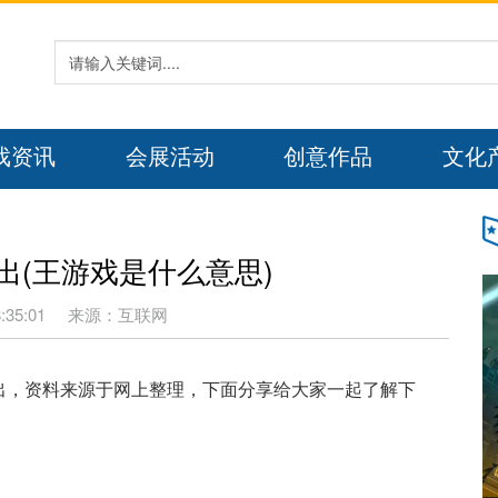
戏资讯
会展活动
创意作品
文化
出(王游戏是什么意思)
:35:01
来源：互联网
出，资料来源于网上整理，下面分享给大家一起了解下