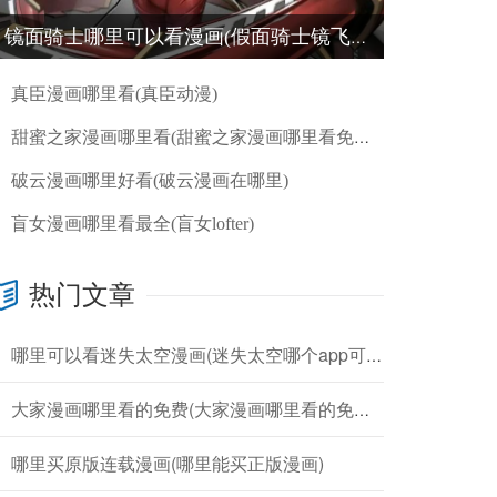
镜面骑士哪里可以看漫画(假面骑士镜飞彩图片)
真臣漫画哪里看(真臣动漫)
甜蜜之家漫画哪里看(甜蜜之家漫画哪里看免费)
破云漫画哪里好看(破云漫画在哪里)
盲女漫画哪里看最全(盲女lofter)
破坏王漫画哪里看(破坏王漫画结局)
热门文章
王者荣耀官方漫画哪里(王者的官方漫画在哪看)
秦侠漫画哪里看(秦侠漫画在哪可以看)
哪里可以看迷失太空漫画(迷失太空哪个app可以看)
统梦漫画哪里看(《铳梦》漫画)
大家漫画哪里看的免费(大家漫画哪里看的免费啊)
美妙旋律漫画哪里买(美妙旋律第一季哔哩哔哩)
哪里买原版连载漫画(哪里能买正版漫画)
王者的漫画哪里看(王者漫画从哪看)