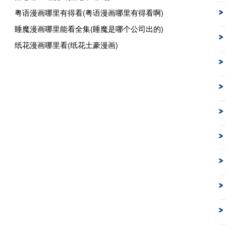
粤语漫画哪里有得看(粤语漫画哪里有得看啊)
睡魔漫画哪里能看全集(睡魔是哪个公司出的)
纸花漫画哪里看(纸花土豪漫画)