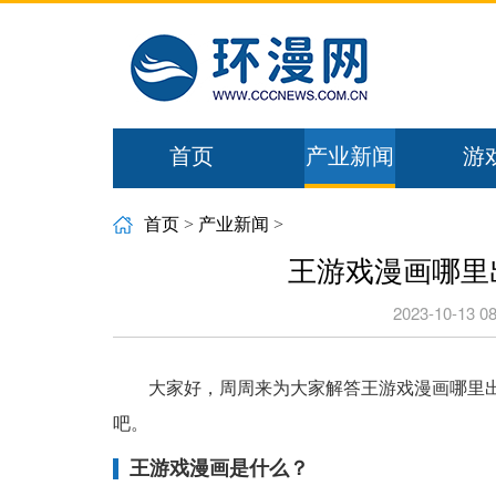
首页
产业新闻
游
首页
>
产业新闻
>
王游戏漫画哪里
2023-10-13 08
大家好，周周来为大家解答王游戏漫画哪里
吧。
王游戏漫画是什么？