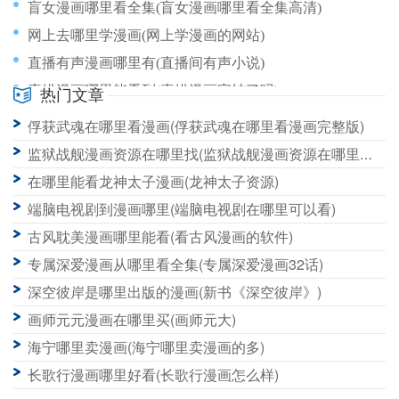
盲女漫画哪里看全集(盲女漫画哪里看全集高清)
网上去哪里学漫画(网上学漫画的网站)
直播有声漫画哪里有(直播间有声小说)
素描漫画哪里能看到(素描漫画完结了吗)
热门文章
纱雾漫画哪里看(纱雾漫画哪里看完整版)
俘获武魂在哪里看漫画(俘获武魂在哪里看漫画完整版)
痞子哪里逃漫画(痞子漫bot)
监狱战舰漫画资源在哪里找(监狱战舰漫画资源在哪里找的)
在哪里能看龙神太子漫画(龙神太子资源)
端脑电视剧到漫画哪里(端脑电视剧在哪里可以看)
古风耽美漫画哪里能看(看古风漫画的软件)
专属深爱漫画从哪里看全集(专属深爱漫画32话)
深空彼岸是哪里出版的漫画(新书《深空彼岸》)
画师元元漫画在哪里买(画师元大)
海宁哪里卖漫画(海宁哪里卖漫画的多)
长歌行漫画哪里好看(长歌行漫画怎么样)