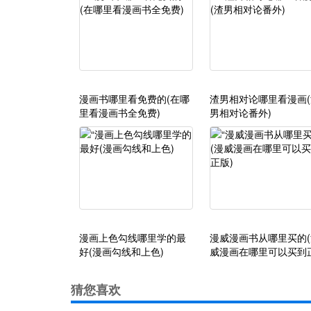
漫画书哪里看免费的(在哪
渣男相对论哪里看漫画(
里看漫画书全免费)
男相对论番外)
漫画上色勾线哪里学的最
漫威漫画书从哪里买的(
好(漫画勾线和上色)
威漫画在哪里可以买到
版)
猜您喜欢