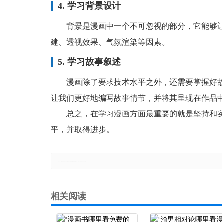
4. 学习背景设计
背景是漫画中一个不可忽视的部分，它能够
建、透视效果、气氛渲染等因素。
5. 学习故事叙述
漫画除了要求技术水平之外，还需要掌握好
让我们更好地编写故事情节，并将其呈现在作品
总之，在学习漫画方面最重要的就是坚持和
平，并取得进步。
郑重声明：本文版权归原作者所有，转载文章仅为传播更多信息之目的，如有侵权行为，请第一时间联系我们修改或删除，多谢。
相关阅读