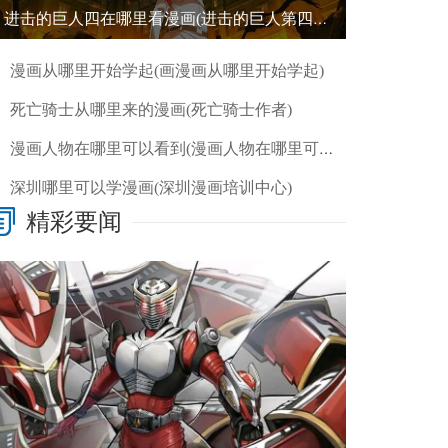
进击的巨人四在哪里看漫画(进击的巨人第四季播到漫画哪里)
漫画从哪里开始学起(画漫画从哪里开始学起)
死亡骑士从哪里来的漫画(死亡骑士作者)
漫画人物在哪里可以看到(漫画人物在哪里可以看到画面)
深圳哪里可以学漫画(深圳漫画培训中心)
精彩要闻
死神阿修罗在哪里下载漫画(死神阿呆漫画全集小说免费阅读)
漫画书放在哪里保持新(漫画书的门)
游戏之夜哪里看漫画(游戏之夜好看吗)
深圳哪里有历史漫画书看(深圳哪里有漫画书卖)
漫画x高跟鞋出自哪里(漫画高跟鞋正面的画法)
泰州哪里有卖漫画的(泰州画画机构哪家不错的)