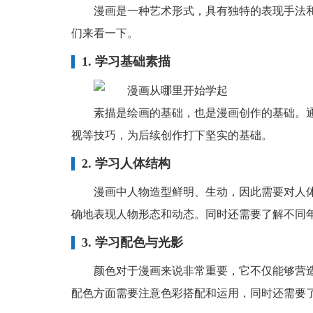
漫画是一种艺术形式，具有独特的表现手法
们来看一下。
1. 学习基础素描
素描是绘画的基础，也是漫画创作的基础。
视等技巧，为后续创作打下坚实的基础。
2. 学习人体结构
漫画中人物造型鲜明、生动，因此需要对人
确地表现人物形态和动态。同时还需要了解不同
3. 学习配色与光影
颜色对于漫画来说非常重要，它不仅能够营
配色方面需要注意色彩搭配和运用，同时还需要