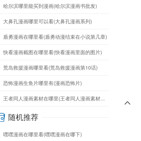
哈尔滨哪里能买到漫画(哈尔滨漫画书批发)
大鼻孔漫画哪里可以看(大鼻孔漫画系列)
盾勇漫画在哪里看(盾勇动漫结束在小说第几章)
快看漫画截图在哪里看(快看漫画里面的图片)
荒岛救援漫画哪里看(荒岛救援漫画第10话)
恐怖漫画生鱼片哪里有(漫画恐怖片)
王者同人漫画素材在哪里(王者同人漫画素材在哪里看)
随机推荐
嘿嘿漫画在哪里看(嘿嘿漫画在哪下)