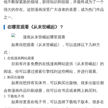
他不断探索新的领域，获得知识和技能，并最终成为了一个
强大的存在。这部漫画深受广大读者的喜爱，成为热门作品
之一。
在哪里观看《从末世崛起》？
如果你想观看《从末世崛起》，可以选择以下几种方
式：
1. 在线漫画网站观看
目前有许多免费的在线漫画网站提供《从末世崛起》的
阅读。你可以通过搜索引擎找到这些网站，并进行观看。
2. 购买出版物
如果你想持有实体书，可以购买出版物。很多出版社都
会将漫画作品印刷成册，你可以在书店或者网上购买到。
3. 下载电子书
如果你更喜欢电子书，可以选择下载电子版本。很多在