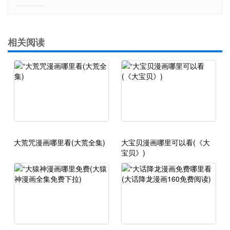
郑重声明：本文版权归原作者所有，转载文章仅为传播更多信息之目的，如有侵权行为，请第一时间联系我们修改或删除，多谢。
相关阅读
大荒咒漫画哪里看(大荒全集)
大宝贝漫画哪里可以看(《大
宝贝》)