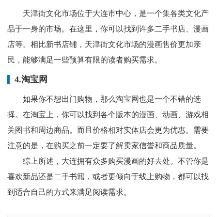
天津街文化市场位于大连市中心，是一个集各类文化产
品于一身的市场。在这里，你可以找到许多二手书店、漫画
店等。相比新书店铺，天津街文化市场的漫画售价更加亲
民，能够满足一些预算有限的读者购买需求。
4.淘宝网
如果你不想出门购物，那么淘宝网也是一个不错的选
择。在淘宝上，你可以找到各个版本的漫画、动画、游戏相
关图书和周边商品。而且价格相对实体店会更为优惠。需要
注意的是，在购买之前一定要了解卖家信誉和商品质量。
综上所述，大连拥有众多购买漫画的好去处。不管你是
喜欢新品还是二手书籍，或者更倾向于线上购物，都可以找
到适合自己的方式来满足阅读需求。