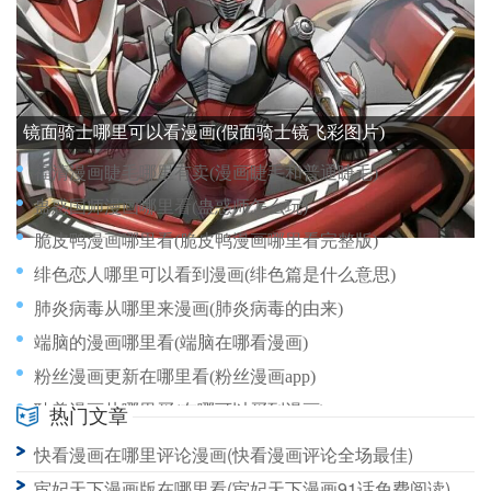
第一神拳漫画书全套哪里买(第一神拳漫画1225话汉化资源)
福清漫画在哪里学(福清画画)
镜面骑士哪里可以看漫画(假面骑士镜飞彩图片)
福清漫画睫毛哪里有卖(漫画睫毛和普通睫毛)
蛊惑国师漫画哪里看(蛊惑师怎么玩)
脆皮鸭漫画哪里看(脆皮鸭漫画哪里看完整版)
绯色恋人哪里可以看到漫画(绯色篇是什么意思)
肺炎病毒从哪里来漫画(肺炎病毒的由来)
端脑的漫画哪里看(端脑在哪看漫画)
粉丝漫画更新在哪里看(粉丝漫画app)
耽美漫画从哪里买(在哪可以买到漫画)
热门文章
等不赢漫画哪里可看(等不赢是什么意思)
快看漫画在哪里评论漫画(快看漫画评论全场最佳)
管家漫画哪里能看手机正确(管家漫画哪里能看手机正确安装)
宦妃天下漫画版在哪里看(宦妃天下漫画91话免费阅读)