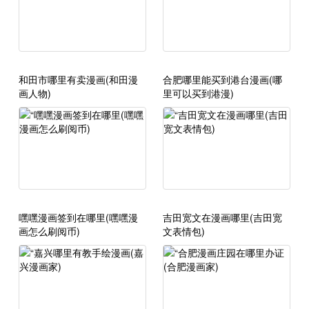
和田市哪里有卖漫画(和田漫
合肥哪里能买到港台漫画(哪
画人物)
里可以买到港漫)
嘿嘿漫画签到在哪里(嘿嘿漫
吉田宽文在漫画哪里(吉田宽
画怎么刷阅币)
文表情包)