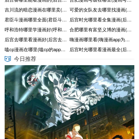
吉川流的暗恋漫画在哪里卖(吉川流漫画名《暗恋》)
可爱的女队友去哪里找漫画(《可爱女友的获取方法》)
君臣斗漫画哪里全面(君臣斗动画)
后宫时光哪里看全集漫画(后宫那些事儿手游)
呼和浩特哪里学漫画好(呼和浩特漫画培训班)
合肥哪里有富坚义博的漫画(富坚义博在日本漫画界的地位)
后宫去哪里看漫画好(后宫去哪里看漫画好)
嗨漫画哪里看(嗨漫画app为什么不能用了)
嗑cp漫画在哪里(嗑cp的app推荐)
后宫时光哪里看漫画最全(后宫时光哪里看漫画最全免费)
今日推荐