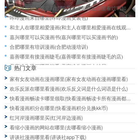
后宫漫画都在哪里看过啊(后宫漫画都在哪里看过啊知乎)
咔哔漫画来自哪里(咔哔漫画安装包)
和主人在哪里相爱漫画(和主人在哪里相爱漫画在线观看)
嘉兴哪里可以买漫画书(嘉兴哪里可以买漫画书的)
合肥哪里有培训漫画(合肥动漫培训)
嘉善哪里有接漫画睫毛(嘉善哪里有接漫画睫毛的店)
君宠难为漫画哪里能看(君宠难为漫画大结局)
热门文章
合肥哪里能买到漫画(合肥动漫店集中的地方)
家有女友动画在漫画哪里(家有女友动画在漫画哪里看)
合漫画哪里看(漫画在哪看是免费的)
欢乐反派在哪里看漫画(欢乐反义词是什么词语是什么)
快看漫画畅读卡哪里领取(快看漫画畅读卡所有漫画都能读吗)
快看漫画积分在哪里(快看漫画积分兑换kk币)
红河岸漫画哪里买(红河岸边漫画)
看缩小漫画的网站在哪里(去哪看缩小漫画)
讲谈社漫画哪里看(讲谈社app下载)