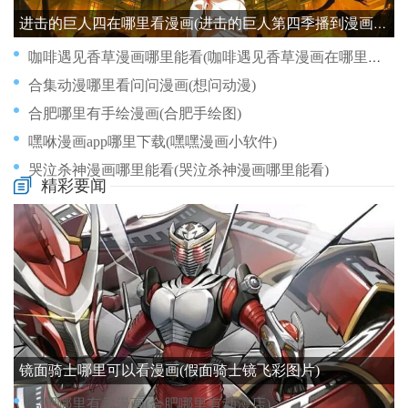
进击的巨人四在哪里看漫画(进击的巨人第四季播到漫画哪里)
咖啡遇见香草漫画哪里能看(咖啡遇见香草漫画在哪里看)
合集动漫哪里看问问漫画(想问动漫)
合肥哪里有手绘漫画(合肥手绘图)
嘿咻漫画app哪里下载(嘿嘿漫画小软件)
哭泣杀神漫画哪里能看(哭泣杀神漫画哪里能看)
精彩要闻
咖啡遇上香漫画哪里看(咖啡遇上香香草漫画)
后宫型漫画哪里看的(后宫型漫画哪里看的)
呼市哪里能看漫画的地方(呼市哪里能看漫画的地方呀)
吉首市哪里有学漫画的学校(吉首市哪里有学漫画的学校呀)
后宫漫画都在哪里看(后宫漫画都在哪里看的)
镜面骑士哪里可以看漫画(假面骑士镜飞彩图片)
合肥哪里有卖漫画(合肥哪里有动漫店)