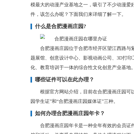
模最大的动漫产业基地之一，吸引了不少动漫爱
件，该怎么办呢？下面我们来详细了解一下。
什么是合肥漫画庄园?
合肥漫画庄园位于合肥市经开区望江西路与紫
题展馆、创意设计中心、影视动画公司、3D打
化、教育培训于一体的综合性文化创意产业基地
哪些证件可以在此办理？
根据官方网站介绍，目前在合肥漫画庄园可以
园学生证”和“合肥漫画庄园媒体证”三种。
如何办理合肥漫画庄园年卡？
合肥漫画庄园年卡是一种全年有效的会员证