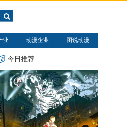
产业
动漫企业
图说动漫
今日推荐