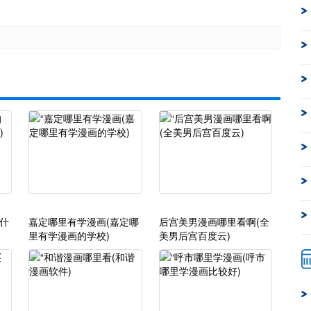
什
嘉定哪里有学漫画(嘉定哪
后宫美男漫画哪里看啊(全
里有学漫画的学校)
美男后宫百度云)