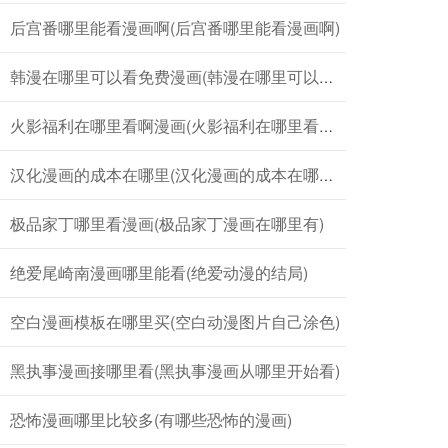
后宫番哪里能看漫画啊(后宫番哪里能看漫画啊)
韩漫在哪里可以看免费漫画(韩漫在哪里可以看免费漫画)
火影福利在哪里看啊漫画(火影福利在哪里看啊漫画)
汉化漫画的成本在哪里(汉化漫画的成本在哪里可以查到)
极品家丁哪里看漫画(极品家丁漫画在哪里有)
绝爱尾崎南漫画哪里能看(绝爱动漫的结局)
空白漫画模板在哪里买(空白动漫图片自己涂色)
黑执事漫画接哪里看(黑执事漫画从哪里开始看)
恐怖漫画哪里比较多(有哪些恐怖的漫画)