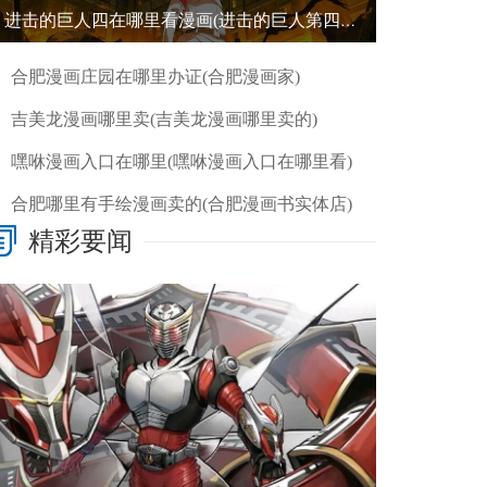
进击的巨人四在哪里看漫画(进击的巨人第四季播到漫画哪里)
合肥漫画庄园在哪里办证(合肥漫画家)
吉美龙漫画哪里卖(吉美龙漫画哪里卖的)
嘿咻漫画入口在哪里(嘿咻漫画入口在哪里看)
合肥哪里有手绘漫画卖的(合肥漫画书实体店)
精彩要闻
君臣恋在哪里看漫画最全(君臣恋古文)
合金装备漫画哪里有(合金装备数字漫画小说汉化)
合肥哪里有漫画杂志卖(合肥漫画)
后宫番哪里能看漫画的(后宫番哪里能看漫画的)
合肥漫画考级在哪里(漫画考级报考哪里)
吉川流的暗恋漫画在哪里卖(吉川流漫画名《暗恋》)