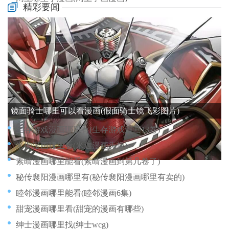
精彩要闻
神武漫画哪里可以看(神武门漫画)
瑞兹漫画哪里看(瑞兹全名叫啥)
缩小类型漫画哪里能看(缩小类型漫画哪里能看完整版)
琦玉漫画哪里看(琦玉是什么动漫里的)
瑞树漫画哪里(瑞树汉化组是个什么鬼)
镜面骑士哪里可以看漫画(假面骑士镜飞彩图片)
生存游戏漫画哪里有(生存游戏漫画13卷)
米伽漫画哪里看(米迦漫画头像)
素晴漫画哪里能看(素晴漫画到第几卷了)
秘传襄阳漫画哪里有(秘传襄阳漫画哪里有卖的)
睦邻漫画哪里能看(睦邻漫画6集)
甜宠漫画哪里看(甜宠的漫画有哪些)
绅士漫画哪里找(绅士wcg)