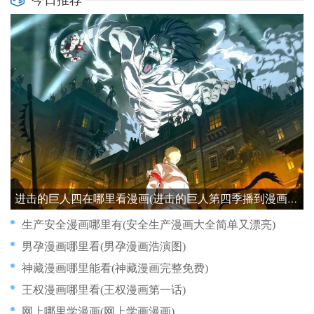
今日推荐
进击的巨人四在哪里看漫画(进击的巨人第四季播到漫画哪里)
生产安全漫画哪里有(安全生产漫画大全简单又漂亮)
男孕漫画哪里看(男孕漫画浩演图)
神藏漫画哪里能看(神藏漫画完整免费)
王权漫画哪里看(王权漫画第一话)
网上哪里学漫画(网上学画漫画)