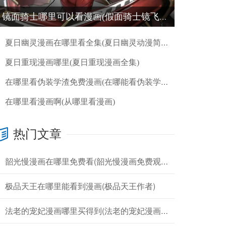
镜面骑士哪里可以看漫画(假面骑士镜飞彩图片)
夏日幽灵漫画在哪里看全集(夏日幽灵动漫简介)
夏日重现漫画哪里(夏日重现漫画全集)
在哪里看伪装学渣免费漫画(在哪能看伪装学渣漫画)
在哪里看漫画啊(从哪里看漫画)
在哪里看gto漫画(gto漫画pdf)
热门文章
在哪里打开叶罗丽漫画书(叶罗丽的漫画在哪里看)
在哪里搜世界未解之谜漫画(世界未解之谜正版)
韶光慢漫画在哪里免费看(韶光慢漫画免费观看下拉式6)
在哪里看免费韩国漫画在线(韩国漫画从哪儿看)
极品天王在哪里能看到漫画(极品天王作者)
在哪里看狂热行动免费漫画(狂热行动动漫电影)
法老的宠妃漫画哪里买得到(法老的宠妃漫画连载)
天津哪里买漫画(天津哪里买漫画书比较好)