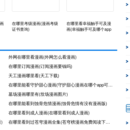
画
在哪里考级漫画(漫画考级
在哪里看幸福触手可及漫
证书查询)
画(幸福触手可及哪个app
可以看全集)
外网在哪里看漫画(外网怎么看漫画)
在哪里订阅漫画(订阅漫画要钱吗)
天工漫画哪里看(天工下载)
在哪里能看守护甜心漫画(守护甜心漫画在哪个app可以看)
墓场漫画哪里有(坟场漫画图片)
在哪里能看到蚀骨危情漫画(蚀骨危情有没有漫画版)
在哪里看到成人漫画(在哪里看到成人漫画)
)
在哪里看到过苍穹漫画全集(苍穹榜漫画免费阅读下拉式六漫画)