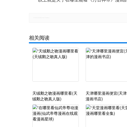
郑重声明：本文版权归原作者所有，转载文章仅为传播更多信息之目的，如有侵权行为，请第一时间联系我们修改或删除，多谢。
相关阅读
天绒鹅之吻漫画哪里看(天
天津哪里漫画便宜(天津
绒鹅之吻真人版)
漫画书店)