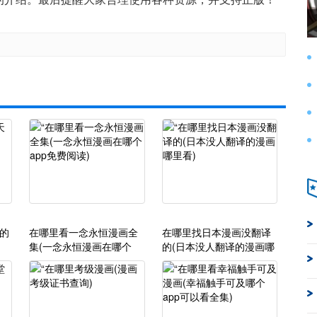
的
在哪里看一念永恒漫画全
在哪里找日本漫画没翻译
集(一念永恒漫画在哪个
的(日本没人翻译的漫画哪
app免费阅读)
里看)