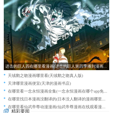
进击的巨人四在哪里看漫画(进击的巨人第四季播到漫画哪里)
天绒鹅之吻漫画哪里看(天绒鹅之吻真人版)
天津哪里漫画便宜(天津的漫画书店)
在哪里看一念永恒漫画全集(一念永恒漫画在哪个app免费阅读)
在哪里找日本漫画没翻译的(日本没人翻译的漫画哪里看)
在哪里看仙武帝尊动漫漫画(仙武帝尊漫画在线观看漫画星球)
精彩要闻