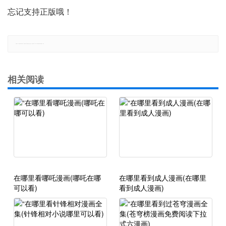
忘记支持正版哦！
郑重声明：本文版权归原作者所有，转载文章仅为传播更多信息之目的，如有侵权行为，请第一时间联系我们修改或删除，多谢。
相关阅读
在哪里看哪吒漫画(哪吒在哪
在哪里看到成人漫画(在哪里
可以看)
看到成人漫画)