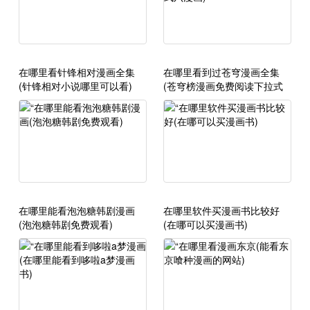
在哪里看针锋相对漫画全集
在哪里看到过苍穹漫画全集
(针锋相对小说哪里可以看)
(苍穹榜漫画免费阅读下拉式
六漫画)
在哪里能看泡泡糖韩剧漫画
在哪里软件买漫画书比较好
(泡泡糖韩剧免费观看)
(在哪可以买漫画书)