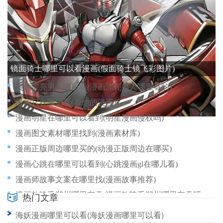
漫画画在原稿纸的哪里(漫画原稿纸怎么看)
漫画炎拳中人死后会去哪里(炎拳人死了就会去电影院第几话)
漫画我的健身教练哪里找(我的健身教练官网)
镜面骑士哪里可以看漫画(假面骑士镜飞彩图片)
漫画漂亮男人哪里看(漫画漂亮男人哪里看的)
漫画它在哪里看(看他的漫画)
漫画明星在哪里可以看到(明星漫画侵权吗)
漫画图文素材哪里找到(漫画素材库)
漫画正版周边哪里买的(动漫正版周边在哪买)
漫画心跳在哪里可以看到(心跳漫画gl在哪儿看)
漫画师故事文案在哪里找(漫画故事推荐)
漫画款睫毛郑州哪里有卖(漫画款睫毛郑州哪里有卖呀)
热门文章
漫画故事哪里有(漫画里面有好多的小故事)
海妖漫画哪里可以看(海妖漫画哪里可以看)