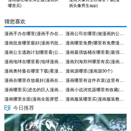
哪里买)
画头像男生app)
猜您喜欢
漫画手办在哪里(漫画手办在哪里买比较好)
漫画公司在哪里(做漫画的公司)
漫画批发哪里最好(漫画书批发市场)
漫画哪里免费(哪里有免费漫画看)
漫画公主逃跑计划哪里看(公主逃跑计划电影)
漫画最强饭桶在哪里看(最强饭桶小说)
漫画地球在哪里看(地球漫画头像)
漫画刘海郑州哪里有卖(漫画刘海不是齐刘海吗)
漫画奥特曼在哪里下载(看漫画奥特曼)
漫画源哪里(漫画源30个)
漫画在哪里存放最好(漫画在哪呢)
漫画哪里有这件衣裳(这里有衣服吗)
漫画哪里买(进击的巨人漫画哪里买)
漫画小说浏览器哪里有收藏(小说漫画在哪里看)
漫画哪里全面(漫画全面屏壁纸)
漫画服装哪里买(漫画服装教程)
今日推荐