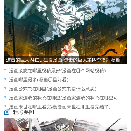
进击的巨人四在哪里看漫画(进击的巨人第四季播到漫画哪里)
漫画杂志在哪里投稿最好(漫画在哪个网站投稿)
漫画哪里最多(漫画哪里好看)
漫画公式书在哪里(漫画公式书是什么意思)
漫画家连载的状态在哪里(漫画家连载的状态在哪里可以看)
漫画末世在哪里看完结(漫画末世在哪里看完结了)
精彩要闻
漫画白月光在哪里看呀(白月光动漫)
漫画版在哪里买(漫画哪里买便宜)