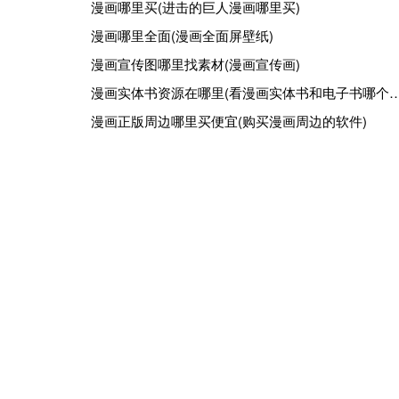
漫画哪里买(进击的巨人漫画哪里买)
漫画哪里全面(漫画全面屏壁纸)
漫画宣传图哪里找素材(漫画宣传画)
漫画实体书资源在哪里(看漫画实体书和电
漫画正版周边哪里买便宜(购买漫画周边的软件)