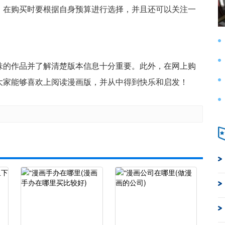
远，在购买时要根据自身预算进行选择，并且还可以关注一
味的作品并了解清楚版本信息十分重要。此外，在网上购
大家能够喜欢上阅读漫画版，并从中得到快乐和启发！