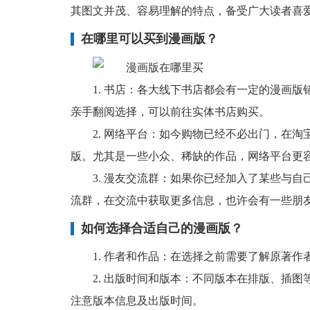
其图文并茂、容易理解的特点，备受广大读者喜
在哪里可以买到漫画版？
1. 书店：各大线下书店都会有一定的漫画
亲手翻阅选择，可以前往实体书店购买。
2. 网络平台：如今购物已经不必出门，在
版。尤其是一些小众、稀缺的作品，网络平台更
3. 漫友交流群：如果你已经加入了某些与
流群，在交流中获取更多信息，也许会有一些朋
如何选择合适自己的漫画版？
1. 作者和作品：在选择之前需要了解原著
2. 出版时间和版本：不同版本在排版、插
注意版本信息及出版时间。