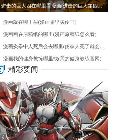
进击的巨人四在哪里看漫画(进击的巨人第四季播到漫画哪里)
漫画版在哪里买(漫画哪里买便宜)
漫画画在原稿纸的哪里(漫画原稿纸怎么看)
漫画炎拳中人死后会去哪里(炎拳人死了就会去电影院第几话)
漫画我的健身教练哪里找(我的健身教练官网)
精彩要闻
漫画漂亮男人哪里看(漫画漂亮男人哪里看的)
漫画它在哪里看(看他的漫画)
漫画明星在哪里可以看到(明星漫画侵权吗)
漫画图文素材哪里找到(漫画素材库)
漫画正版周边哪里买的(动漫正版周边在哪买)
漫画心跳在哪里可以看到(心跳漫画gl在哪儿看)