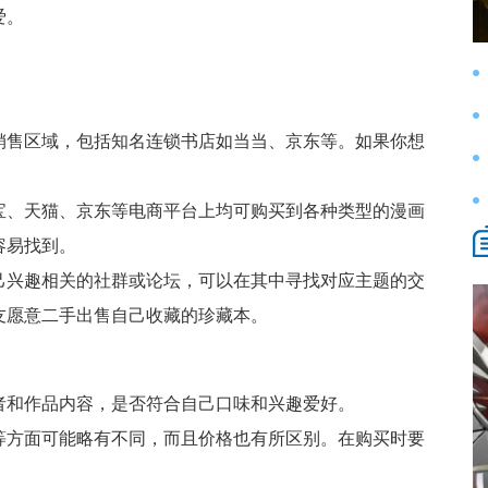
爱。
版销售区域，包括知名连锁书店如当当、京东等。如果你想
淘宝、天猫、京东等电商平台上均可购买到各种类型的漫画
容易找到。
自己兴趣相关的社群或论坛，可以在其中寻找对应主题的交
友愿意二手出售自己收藏的珍藏本。
作者和作品内容，是否符合自己口味和兴趣爱好。
图等方面可能略有不同，而且价格也有所区别。在购买时要