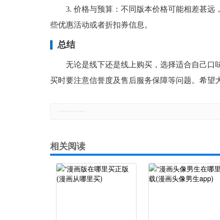
3. 价格与预算：不同版本价格可能相差甚
些优惠活动或者折扣券信息。
总结
无论是线下还是线上购买，选择适合自己口
买时要注意信誉度及售后服务保障等问题。希望
郑重声明：本文版权归原作者所有，转载文章仅为传播更多信息之目的，如有侵权行为，请第一时间联系我们修改或删除，多谢。
相关阅读