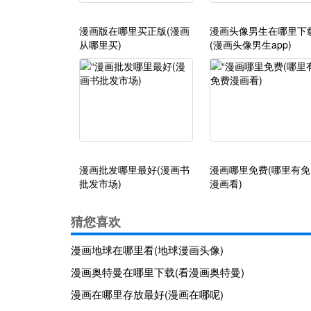
漫画版在哪里买正版(漫画
漫画头像男生在哪里下
从哪里买)
(漫画头像男生app)
漫画批发哪里最好(漫画书
漫画哪里免费(哪里有免
批发市场)
漫画看)
猜您喜欢
漫画地球在哪里看(地球漫画头像)
漫画奥特曼在哪里下载(看漫画奥特曼)
漫画在哪里存放最好(漫画在哪呢)