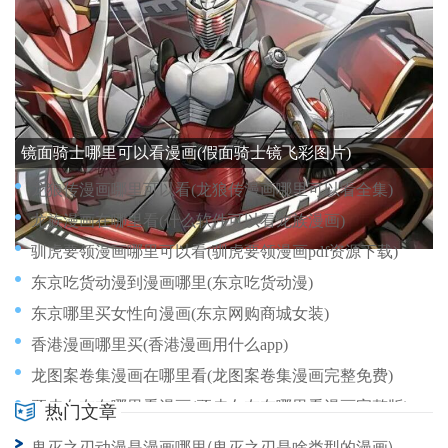
东京esp漫画哪里看(东京esp第二季34)
龙珠超2在哪里看漫画(龙珠超二在哪看)
魔界转生漫画哪里买(魔界转生动漫剧场版)
镜面骑士哪里可以看漫画(假面骑士镜飞彩图片)
龙狼传漫画哪里可以看(龙狼传漫画哪里可以看全集)
龙族漫画在哪里看(什么软件可以看龙族漫画)
驯虎要领漫画哪里可以看(驯虎要领漫画pdf资源下载)
东京吃货动漫到漫画哪里(东京吃货动漫)
东京哪里买女性向漫画(东京网购商城女装)
香港漫画哪里买(香港漫画用什么app)
龙图案卷集漫画在哪里看(龙图案卷集漫画完整免费)
顽皮女友在哪里看漫画(顽皮女友在哪里看漫画完整版)
热门文章
龙珠漫画可以在哪里看全集(龙珠漫画在哪能看)
鬼灭之刃动漫是漫画哪里(鬼灭之刃是啥类型的漫画)