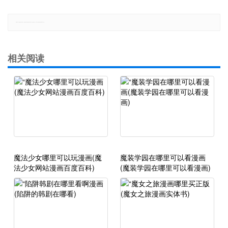
郑重声明：本文版权归原作者所有，转载文章仅为传播更多信息之目的，如有侵权行为，请第一时间联系我们修改或删除，多谢。
相关阅读
魔法少女哪里可以玩漫画(魔
魔装学园在哪里可以看漫画
法少女网站漫画百度百科)
(魔装学园在哪里可以看漫画)