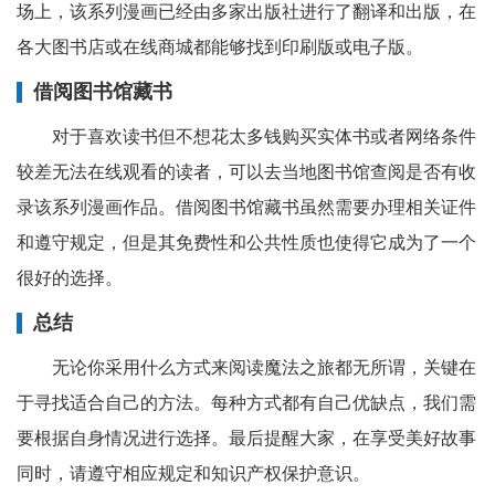
场上，该系列漫画已经由多家出版社进行了翻译和出版，在
各大图书店或在线商城都能够找到印刷版或电子版。
借阅图书馆藏书
对于喜欢读书但不想花太多钱购买实体书或者网络条件
较差无法在线观看的读者，可以去当地图书馆查阅是否有收
录该系列漫画作品。借阅图书馆藏书虽然需要办理相关证件
和遵守规定，但是其免费性和公共性质也使得它成为了一个
很好的选择。
总结
无论你采用什么方式来阅读魔法之旅都无所谓，关键在
于寻找适合自己的方法。每种方式都有自己优缺点，我们需
要根据自身情况进行选择。最后提醒大家，在享受美好故事
同时，请遵守相应规定和知识产权保护意识。