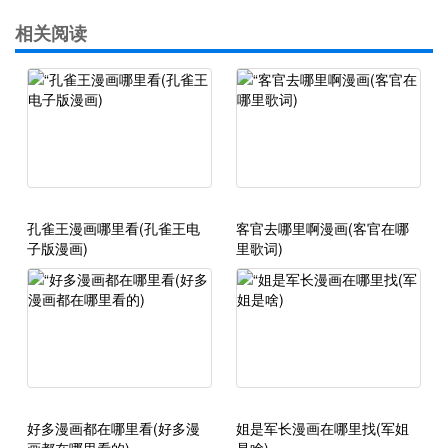
相关阅读
孔雀王漫画哪里看(孔雀王电
客官去哪里啊漫画(客官在哪
子版漫画)
里歌词)
好多漫画都在哪里看(好多漫
姐是军长漫画在哪里找(军姐