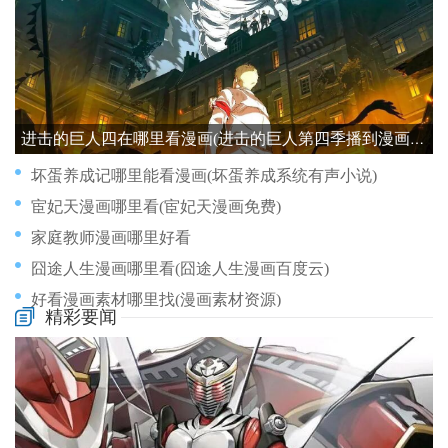
进击的巨人四在哪里看漫画(进击的巨人第四季播到漫画哪里)
坏蛋养成记哪里能看漫画(坏蛋养成系统有声小说)
宦妃天漫画哪里看(宦妃天漫画免费)
家庭教师漫画哪里好看
囧途人生漫画哪里看(囧途人生漫画百度云)
好看漫画素材哪里找(漫画素材资源)
精彩要闻
姐妹俱乐部哪里可以看漫画(姐妹俱乐部综艺)
姜子牙漫画哪里可以看(姜子牙动画四格漫画)
基因大时代漫画哪里能看(基因大时代1003无标题)
夹江漫画庄园在哪里啊(夹江漫画庄园在哪里啊)