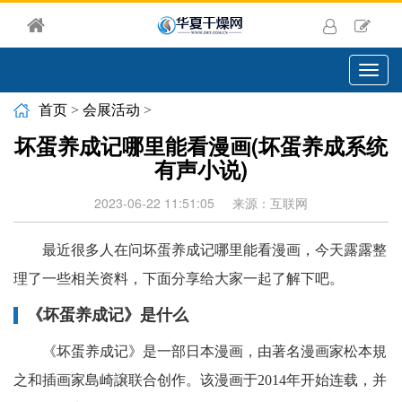
切
换
导
首页
>
会展活动
>
航
坏蛋养成记哪里能看漫画(坏蛋养成系统
有声小说)
2023-06-22 11:51:05
来源：互联网
最近很多人在问坏蛋养成记哪里能看漫画，今天露露整
理了一些相关资料，下面分享给大家一起了解下吧。
《坏蛋养成记》是什么
《坏蛋养成记》是一部日本漫画，由著名漫画家松本規
之和插画家島崎譲联合创作。该漫画于2014年开始连载，并