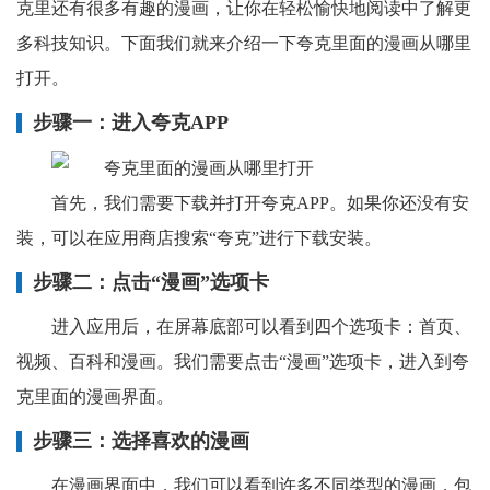
克里还有很多有趣的漫画，让你在轻松愉快地阅读中了解更
多科技知识。下面我们就来介绍一下夸克里面的漫画从哪里
打开。
步骤一：进入夸克APP
首先，我们需要下载并打开夸克APP。如果你还没有安
装，可以在应用商店搜索“夸克”进行下载安装。
步骤二：点击“漫画”选项卡
进入应用后，在屏幕底部可以看到四个选项卡：首页、
视频、百科和漫画。我们需要点击“漫画”选项卡，进入到夸
克里面的漫画界面。
步骤三：选择喜欢的漫画
在漫画界面中，我们可以看到许多不同类型的漫画，包