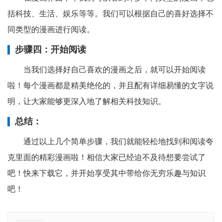
括科技、生活、娱乐等等。我们可以根据自己的喜好选择不
同类型的漫画进行阅读。
步骤四：开始阅读
当我们选择好自己喜欢的漫画之后，就可以开始阅读
啦！每个漫画都是精美绝伦的，并且配有详细易懂的文字说
明，让大家能够更深入地了解相关科技知识。
总结：
通过以上几个简单步骤，我们就能轻松地找到和阅读夸
克里面的精彩漫画啦！相信大家已经迫不及待想要尝试了
吧！快来下载它，并开始享受其中带给你无穷乐趣与知识
吧！
郑重声明：本文版权归原作者所有，转载文章仅为传播更多信息之目的，如有侵权行为，请第一时间联系我们修改或删除，多谢。