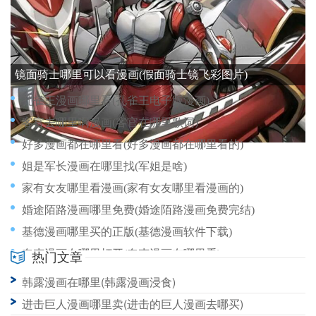
家政妇漫画从哪里看(家政服务的阿姨)
好老师漫画在哪里看(好老师官方网站)
镜面骑士哪里可以看漫画(假面骑士镜飞彩图片)
孔雀王漫画哪里看(孔雀王电子版漫画)
客官去哪里啊漫画(客官在哪里歌词)
好多漫画都在哪里看(好多漫画都在哪里看的)
姐是军长漫画在哪里找(军姐是啥)
家有女友哪里看漫画(家有女友哪里看漫画的)
婚途陌路漫画哪里免费(婚途陌路漫画免费完结)
基德漫画哪里买的正版(基德漫画软件下载)
夸克漫画在哪里打开(夸克漫画在哪里看)
热门文章
家教漫画全集在哪里看(家教漫画一共多少册)
韩露漫画在哪里(韩露漫画浸食)
夸克漫画哪里看(夸克看漫画真的免费吗)
进击巨人漫画哪里卖(进击的巨人漫画去哪买)