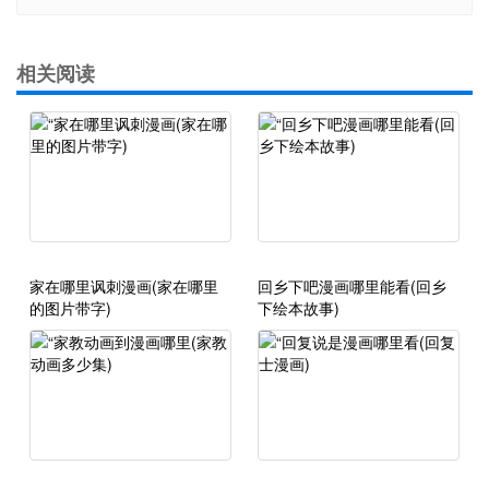
相关阅读
家在哪里讽刺漫画(家在哪里
回乡下吧漫画哪里能看(回乡
的图片带字)
下绘本故事)