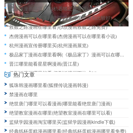
机器猫漫画哪里下载(机器猫正版漫画)
杭州哪里可以学漫画培训(杭州哪里学漫画比较好)
救赎之路漫画在哪里看完结(漫画救赎之路免费)
杰佣漫画可以在哪里看(杰佣漫画可以在哪里看小说)
杭州漫画宣传册哪里买(杭州漫画展览)
极品家丁漫画在哪里看啊(《极品家丁》漫画可以在哪里看)
晋江哪里能看星星啊漫画(晋江星)
极刑饭漫画哪里能看(极刑饭漫画下拉式36)
热门文章
极品下堂妃漫画哪里看(极品无良下堂妻有点毒)
狐珠韩漫画哪里看(狐狸传说漫画韩漫)
杭州哪里剪漫画刘海好看(杭州哪里剪头发好看)
禁漫画在哪里
绝世唐门哪里可以看漫画(哪里能看绝世唐门漫画)
绝望教室漫画在哪里(绝望教室漫画在哪里可以看)
监狱学园漫画淘宝哪里买(监狱学园漫画kindle下载)
经典纸杯蛋糕漫画哪里看(经典纸杯蛋糕漫画哪里看免费)