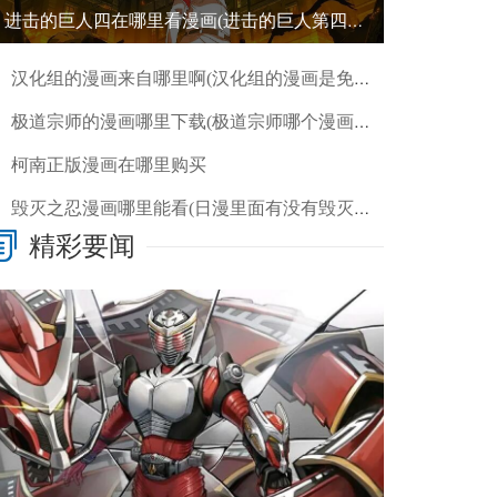
进击的巨人四在哪里看漫画(进击的巨人第四季播到漫画哪里)
汉化组的漫画来自哪里啊(汉化组的漫画是免费的吗)
极道宗师的漫画哪里下载(极道宗师哪个漫画可以下载)
柯南正版漫画在哪里购买
毁灭之忍漫画哪里能看(日漫里面有没有毁灭之刃这个动画片呀)
精彩要闻
汉中市漫画村在哪里建设(汉中动漫)
毁灭勇士漫画哪里有版权(毁灭战士到底讲了个什么故事)
柯南动画在漫画哪里
柯南去哪里了漫画
汉化的漫画在哪里看(用汉化组看漫画在哪)
柯南漫画主线从哪里开始