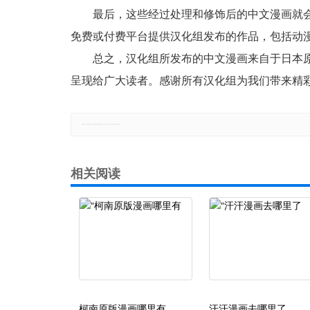
最后，这些经过处理和修饰后的中文漫画就
免费或付费平台提供汉化组发布的作品，包括动
总之，汉化组所发布的中文漫画来自于日本
呈现给广大读者。感谢所有汉化组为我们带来精
郑重声明：本文版权归原作者所有，转载文章仅为传播更多信息之目的，如有侵权行为，请第一时间联系我们修改或删除，多谢。
相关阅读
柯南原版漫画哪里有
汗汗漫画去哪里了