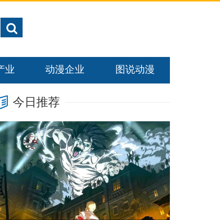
产业
动漫企业
图说动漫
今日推荐