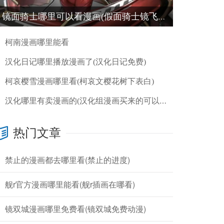
镜面骑士哪里可以看漫画(假面骑士镜飞彩图片)
柯南漫画哪里能看
汉化日记哪里播放漫画了(汉化日记免费)
柯哀樱雪漫画哪里看(柯哀文樱花树下表白)
汉化哪里有卖漫画的(汉化组漫画买来的可以买吗)
柯南电影哪里能看全集漫画
热门文章
汉台区漫画墙在哪里卖的(汉中漫画班)
禁止的漫画都去哪里看(禁止的进度)
柯南漫画从哪里开始看
极限宗师漫画从哪里看(极限武宗全文免费阅读)
舰r官方漫画哪里能看(舰r插画在哪看)
极道鲜师漫画哪里看(极道鲜师漫画完结)
镜双城漫画哪里免费看(镜双城免费动漫)
极道宗师漫画从哪里看(极道宗师漫画无广告73话)