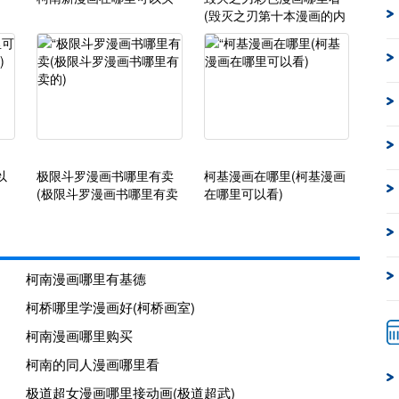
(毁灭之刃第十本漫画的内
容)
以
极限斗罗漫画书哪里有卖
柯基漫画在哪里(柯基漫画
(极限斗罗漫画书哪里有卖
在哪里可以看)
的)
柯南漫画哪里有基德
柯桥哪里学漫画好(柯桥画室)
柯南漫画哪里购买
柯南的同人漫画哪里看
极道超女漫画哪里接动画(极道超武)