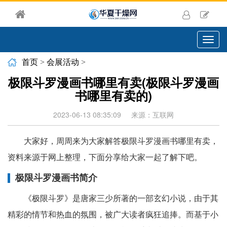
切
换
导
首页
>
会展活动
>
航
极限斗罗漫画书哪里有卖(极限斗罗漫画
书哪里有卖的)
2023-06-13 08:35:09
来源：互联网
大家好，周周来为大家解答极限斗罗漫画书哪里有卖，
资料来源于网上整理，下面分享给大家一起了解下吧。
极限斗罗漫画书简介
《极限斗罗》是唐家三少所著的一部玄幻小说，由于其
精彩的情节和热血的氛围，被广大读者疯狂追捧。而基于小