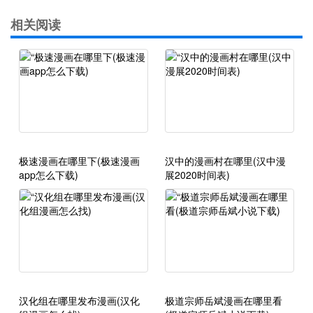
相关阅读
极速漫画在哪里下(极速漫画
汉中的漫画村在哪里(汉中漫
app怎么下载)
展2020时间表)
汉化组在哪里发布漫画(汉化
极道宗师岳斌漫画在哪里看