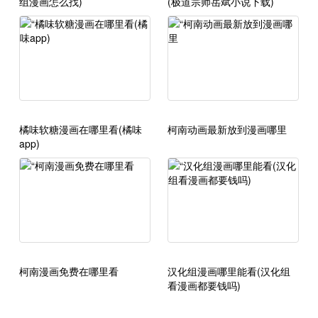
组漫画怎么找)
(极道宗师岳斌小说下载)
橘味软糖漫画在哪里看(橘味
柯南动画最新放到漫画哪里
app)
柯南漫画免费在哪里看
汉化组漫画哪里能看(汉化组
看漫画都要钱吗)