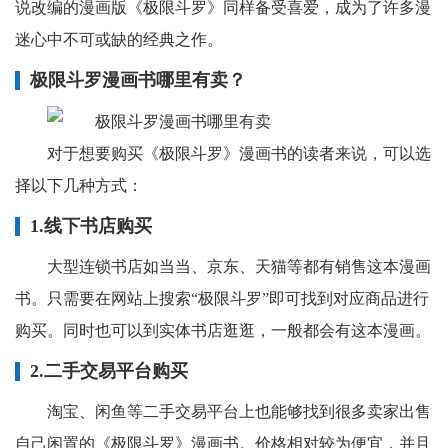
说改编的漫画版《极限斗罗》同样备受喜爱，成为了许多漫
迷心中不可或缺的经典之作。
极限斗罗漫画书哪里有卖？
对于想要购买《极限斗罗》漫画书的读者来说，可以选
择以下几种方式：
1.线下书店购买
大型连锁书店如当当、京东、天猫等都有销售这本漫画
书。只需要在网站上搜索“极限斗罗”即可找到对应商品进行
购买。同时也可以到实体书店逛逛，一般都会有这本漫画。
2.二手交易平台购买
淘宝、闲鱼等二手交易平台上也能够找到很多卖家出售
自己闲置的《极限斗罗》漫画书。价格相对较为便宜，并且