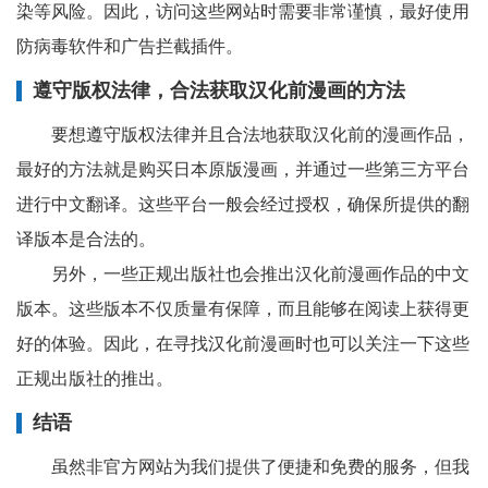
染等风险。因此，访问这些网站时需要非常谨慎，最好使用
防病毒软件和广告拦截插件。
遵守版权法律，合法获取汉化前漫画的方法
要想遵守版权法律并且合法地获取汉化前的漫画作品，
最好的方法就是购买日本原版漫画，并通过一些第三方平台
进行中文翻译。这些平台一般会经过授权，确保所提供的翻
译版本是合法的。
另外，一些正规出版社也会推出汉化前漫画作品的中文
版本。这些版本不仅质量有保障，而且能够在阅读上获得更
好的体验。因此，在寻找汉化前漫画时也可以关注一下这些
正规出版社的推出。
结语
虽然非官方网站为我们提供了便捷和免费的服务，但我