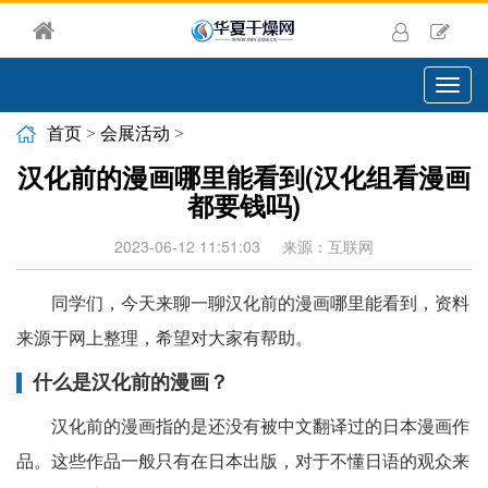
切
换
导
首页
>
会展活动
>
航
汉化前的漫画哪里能看到(汉化组看漫画
都要钱吗)
2023-06-12 11:51:03
来源：互联网
同学们，今天来聊一聊汉化前的漫画哪里能看到，资料
来源于网上整理，希望对大家有帮助。
什么是汉化前的漫画？
汉化前的漫画指的是还没有被中文翻译过的日本漫画作
品。这些作品一般只有在日本出版，对于不懂日语的观众来