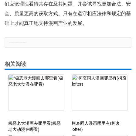
们应该理性看待其存在及其问题，并尝试寻找更加合法、安
全、质量更高的获取方式。只有在遵守相应法律和规定的基
础上才能真正地支持漫画产业的发展。
郑重声明：本文版权归原作者所有，转载文章仅为传播更多信息之目的，如有侵权行为，请第一时间联系我们修改或删除，多谢。
相关阅读
极恶老大漫画去哪里看(极恶
柯哀同人漫画哪里有(柯哀
老大动漫在哪看)
lofter)