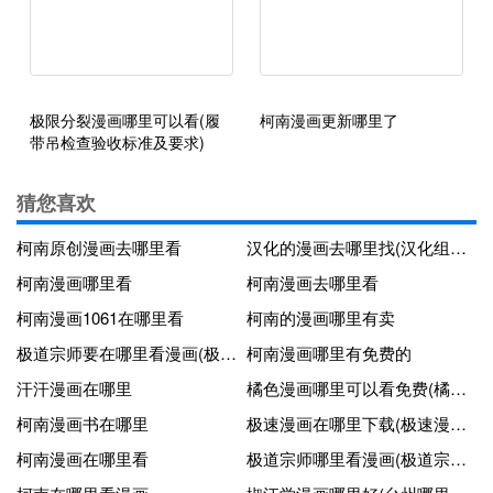
极限分裂漫画哪里可以看(履
柯南漫画更新哪里了
带吊检查验收标准及要求)
猜您喜欢
柯南原创漫画去哪里看
汉化的漫画去哪里找(汉化组漫画怎么找)
柯南漫画哪里看
柯南漫画去哪里看
柯南漫画1061在哪里看
柯南的漫画哪里有卖
极道宗师要在哪里看漫画(极道宗师漫画百度百科)
柯南漫画哪里有免费的
汗汗漫画在哪里
橘色漫画哪里可以看免费(橘色动漫)
柯南漫画书在哪里
极速漫画在哪里下载(极速漫画app是不是下架了)
柯南漫画在哪里看
极道宗师哪里看漫画(极道宗师漫画在哪个软件可以看)