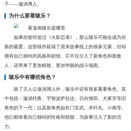
子——漩涡博人。
为什么要看啵乐？
如果你曾经追过《火影忍者》，那么啵乐可能会成为你
新的最爱。这部续作延续了原来故事线上的很多元素，但却
拥有自己独特的风格和剧情。它不仅引入了新角色和新敌
人，还带来了更加精致、更加华丽的战斗场面。
啵乐中有哪些角色？
除了主人公漩涡博人外，啵乐中还有很多重要角色。其
中包括：漩涡托鲁、宇智波萨拉达、日向雏田、犬冢牙等旧
角色的下一代；以及新角色如长门玄武、木叶丸、小南等。
他们都有着自己独特的性格和技能，为故事注入了新的活
力。