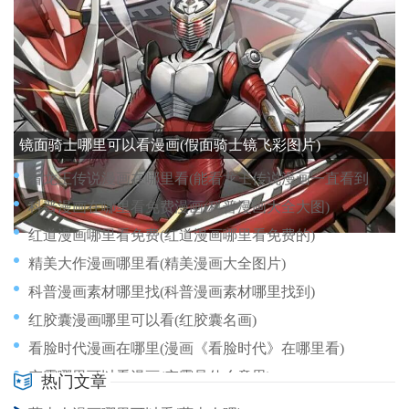
简体漫画哪里看(简体字漫画软件)
空庭dragons漫画哪里能看(空庭新浪)
看漫画的漫画缓存在哪里(漫画软件缓存后在哪找)
简体中文漫画哪里看(在哪里看简体中文的漫画)
镜面骑士哪里可以看漫画(假面骑士镜飞彩图片)
看龙王传说漫画在哪里看(能看龙王传说漫画一直看到大结局的应用)
科普漫画在哪里看免费漫画(科普漫画大全大图)
红道漫画哪里看免费(红道漫画哪里看免费的)
精美大作漫画哪里看(精美漫画大全图片)
科普漫画素材哪里找(科普漫画素材哪里找到)
红胶囊漫画哪里可以看(红胶囊名画)
看脸时代漫画在哪里(漫画《看脸时代》在哪里看)
空霸哪里可以看漫画(空霸是什么意思)
热门文章
看漫画本子去哪里(看漫画本子去哪里看)