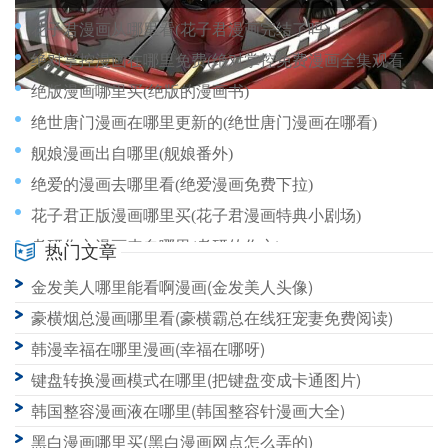
花子君漫画从哪里看(花子君漫画完结了吗)
绝对掌控漫画在哪里免费(绝对掌控免费漫画全集观看会员)
绝版漫画哪里买(绝版的漫画书)
绝世唐门漫画在哪里更新的(绝世唐门漫画在哪看)
舰娘漫画出自哪里(舰娘番外)
绝爱的漫画去哪里看(绝爱漫画免费下拉)
花子君正版漫画哪里买(花子君漫画特典小剧场)
考研作文漫画来自哪里(考研的作文)
热门文章
花子八寻漫画哪里看(花子八寻情头)
金发美人哪里能看啊漫画(金发美人头像)
肌肉男孩漫画在哪里看(肌肉男漫画头像壁纸)
豪横烟总漫画哪里看(豪横霸总在线狂宠妻免费阅读)
韩漫幸福在哪里漫画(幸福在哪呀)
键盘转换漫画模式在哪里(把键盘变成卡通图片)
韩国整容漫画液在哪里(韩国整容针漫画大全)
黑白漫画哪里买(黑白漫画网点怎么弄的)