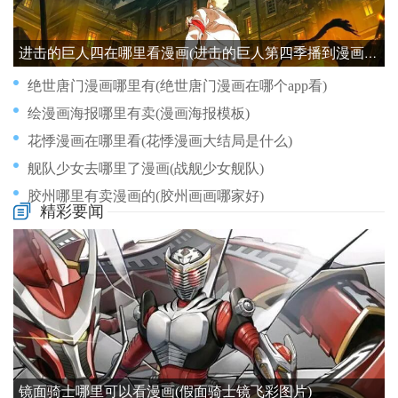
进击的巨人四在哪里看漫画(进击的巨人第四季播到漫画哪里)
绝世唐门漫画哪里有(绝世唐门漫画在哪个app看)
绘漫画海报哪里有卖(漫画海报模板)
花悸漫画在哪里看(花悸漫画大结局是什么)
舰队少女去哪里了漫画(战舰少女舰队)
胶州哪里有卖漫画的(胶州画画哪家好)
精彩要闻
绝世千金漫画在哪里看(绝世千金漫画版)
肯普法动漫是漫画哪里(肯普法动画在哪里看)
肌肉男孩漫画在哪里看(肌肉男漫画图片简笔画)
绝顶漫画连载网站在哪里(绝顶弃少漫画免费阅读漫画台)
绝对掌控漫画在哪里(漫画绝对掌控在哪看)
镜面骑士哪里可以看漫画(假面骑士镜飞彩图片)