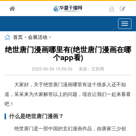
切
换
导
首页
>
会展活动
>
航
绝世唐门漫画哪里有(绝世唐门漫画在哪
个app看)
2023-06-04 15:56:02
来源：互联网
大家好，关于绝世唐门漫画哪里有这个很多人还不知
道，呆呆来为大家解答以上的问题，现在让我们一起来看看
吧！
什么是绝世唐门漫画？
绝世唐门是一部中国的玄幻漫画作品，由唐家三少创