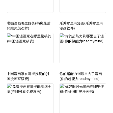
书痴漫画哪里好笑(书痴最后
乐秀哪里有漫画(乐秀哪里有
的结局怎么样)
漫画软件)
中国漫画家在哪里投稿的(中
你的超能力到哪里去了漫画
国漫画家稿费)
(你的超能力readmymind)