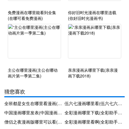
免费漫画在哪里能看到全集
你好旧时光漫画在哪里连载
(在哪可看免费漫画)
(你好旧时光漫画书)
主公在哪里漫画(主公在哪动
亲亲漫画从哪里下载(亲亲漫
画片第一季第二集)
画下载2018)
猜您喜欢
全班都是女生在哪里看漫画(全班都是女生体验)
伍六七漫画哪里看(伍六七六漫画)
中国漫画哪里发表(中国漫画平台有哪些)
全彩漫画哪里下载(全彩助手官方版)
僧侣之夜漫画版哪里可以看(僧侣之夜漫画版哪里可以看全集)
全彩漫画哪里看啊(全彩助手最新官方版)