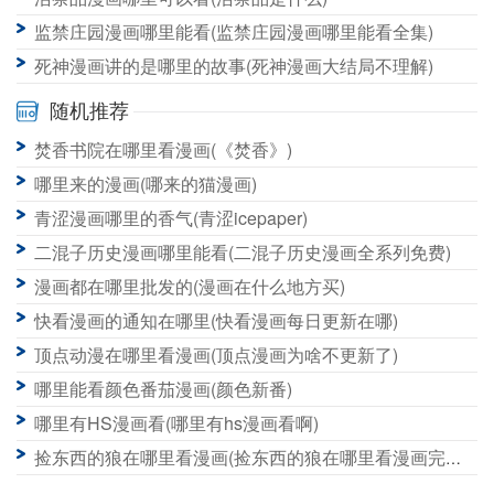
监禁庄园漫画哪里能看(监禁庄园漫画哪里能看全集)
死神漫画讲的是哪里的故事(死神漫画大结局不理解)
随机推荐
焚香书院在哪里看漫画(《焚香》)
哪里来的漫画(哪来的猫漫画)
青涩漫画哪里的香气(青涩icepaper)
二混子历史漫画哪里能看(二混子历史漫画全系列免费)
漫画都在哪里批发的(漫画在什么地方买)
快看漫画的通知在哪里(快看漫画每日更新在哪)
顶点动漫在哪里看漫画(顶点漫画为啥不更新了)
哪里能看颜色番茄漫画(颜色新番)
哪里有HS漫画看(哪里有hs漫画看啊)
捡东西的狼在哪里看漫画(捡东西的狼在哪里看漫画完整版)