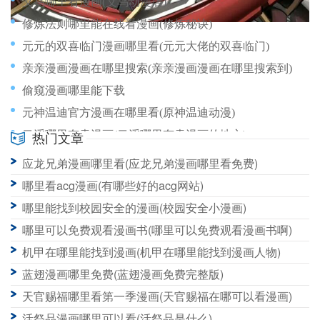
义乌哪里看漫画(义乌动漫店)
修炼法则哪里能在线看漫画(修炼秘诀)
元元的双喜临门漫画哪里看(元元大佬的双喜临门)
亲亲漫画漫画在哪里搜索(亲亲漫画漫画在哪里搜索到)
偷窥漫画哪里能下载
元神温迪官方漫画在哪里看(原神温迪动漫)
云浮哪里有卖漫画(云浮哪里有卖漫画的地方)
热门文章
伊藤润二漫画哪里能看(伊藤润二在哪里看漫画)
应龙兄弟漫画哪里看(应龙兄弟漫画哪里看免费)
侍灵演武漫画在哪里看(《侍灵演武》)
哪里看acg漫画(有哪些好的acg网站)
哪里能找到校园安全的漫画(校园安全小漫画)
哪里可以免费观看漫画书(哪里可以免费观看漫画书啊)
机甲在哪里能找到漫画(机甲在哪里能找到漫画人物)
蓝翅漫画哪里免费(蓝翅漫画免费完整版)
天官赐福哪里看第一季漫画(天官赐福在哪可以看漫画)
活祭品漫画哪里可以看(活祭品是什么)