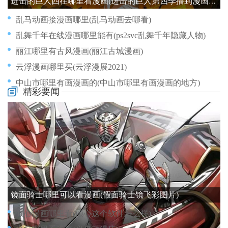
进击的巨人四在哪里看漫画(进击的巨人第四季播到漫画哪里)
乱马动画接漫画哪里(乱马动画去哪看)
乱舞千年在线漫画哪里能有(ps2svc乱舞千年隐藏人物)
丽江哪里有古风漫画(丽江古城漫画)
云浮漫画哪里买(云浮漫展2021)
中山市哪里有画漫画的(中山市哪里有画漫画的地方)
精彩要闻
免耽漫画盲盒在哪里看(免耽漫画免费如何领取码)
偷窥漫画哪里下
临海哪里学漫画(临海哪里学漫画好)
你哪里好紧漫画(你哪里好紧漫画高清版)
五店市漫画作品在哪里看(五店市画画的图片大全)
镜面骑士哪里可以看漫画(假面骑士镜飞彩图片)
倾心漫画哪里看(倾心这个软件怎么样)