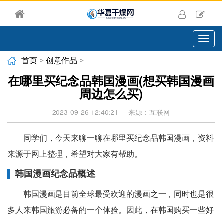
切
换
导
首页
>
创意作品
>
航
在哪里买纪念品韩国漫画(想买韩国漫画
周边怎么买)
2023-09-26 12:40:21
来源：互联网
同学们，今天来聊一聊在哪里买纪念品韩国漫画，资料
来源于网上整理，希望对大家有帮助。
韩国漫画纪念品概述
韩国漫画是目前全球最受欢迎的漫画之一，同时也是很
多人来韩国旅游必备的一个体验。因此，在韩国购买一些好