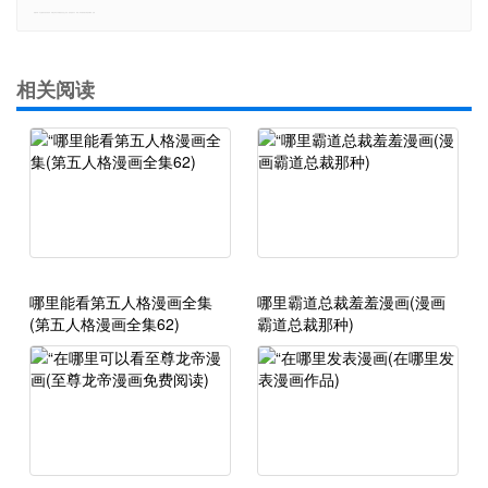
郑重声明：本文版权归原作者所有，转载文章仅为传播更多信息之目的，如有侵权行为，请第一时间联系我们修改或删除，多谢。
相关阅读
哪里能看第五人格漫画全集
哪里霸道总裁羞羞漫画(漫画
(第五人格漫画全集62)
霸道总裁那种)