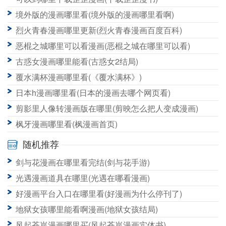
境外版的漫画哪里看(境外版的漫画哪里看啊)
烈火青春漫画哪里更新(烈火青春漫画百度百科)
恶棍之城哪里可以看漫画(恶棍之城在哪里可以看)
古惑女漫画哪里能看(古惑女2结局)
覆水满杯漫画哪里看(《覆水满杯》)
日本h漫画哪里看(日本的漫画去哪个网页看)
剪影里人像转漫画版在哪里(剪映怎么把人变成漫画)
枫牙漫画哪里看(枫漫画首页)
随机推荐
剑与花漫画在哪里看完结(剑与花手游)
光遇漫画道具在哪里(光遇在哪看漫画)
好漫画平台入口在哪里看(好漫画为什么停刊了)
地狱女孩哪里能看啊漫画(地狱女孩结局)
风起苍岚漫画哪里买(风起苍岚漫画实体书)