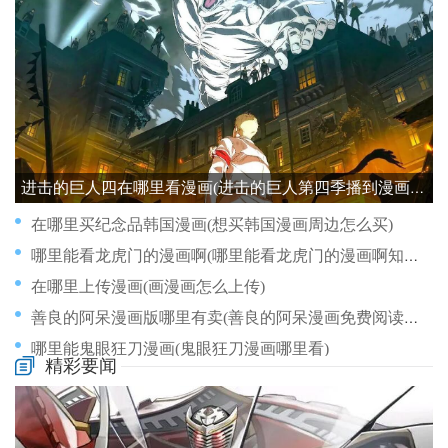
进击的巨人四在哪里看漫画(进击的巨人第四季播到漫画哪里)
在哪里买纪念品韩国漫画(想买韩国漫画周边怎么买)
哪里能看龙虎门的漫画啊(哪里能看龙虎门的漫画啊知乎)
在哪里上传漫画(画漫画怎么上传)
善良的阿呆漫画版哪里有卖(善良的阿呆漫画免费阅读全集下载)
哪里能鬼眼狂刀漫画(鬼眼狂刀漫画哪里看)
精彩要闻
唐三复仇是在哪里看的漫画(u2790pquhidpi)
哪里能看老漫画(老漫画哪个app可以看)
哪里能看缩小漫画(哪里能看缩小漫画的软件)