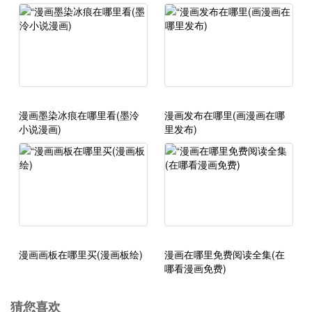
漫画墨染冰痕在哪里看(墨泠
漫画发布在哪里(画漫画在哪
小说漫画)
里发布)
漫画画板在哪里买(漫画板绘)
漫画在哪里免费阅读全集(在
哪看漫画免费)
猜您喜欢