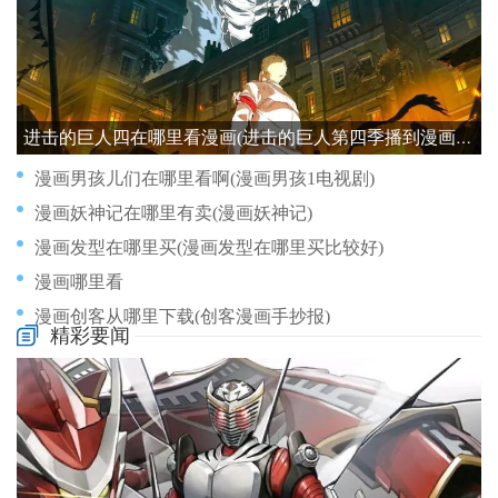
进击的巨人四在哪里看漫画(进击的巨人第四季播到漫画哪里)
漫画男孩儿们在哪里看啊(漫画男孩1电视剧)
漫画妖神记在哪里有卖(漫画妖神记)
漫画发型在哪里买(漫画发型在哪里买比较好)
漫画哪里看
漫画创客从哪里下载(创客漫画手抄报)
精彩要闻
漫画小公主的家在哪里(公主小屋漫画)
漫画台词在哪里找(动漫台词怎么找)
漫画在哪里申请著作权(漫画作品如何申请版权)
漫画永生在哪里看(永生界漫画免费版下拉式)
漫画教学女生版在哪里看(漫画教学女生版在哪里看全集)