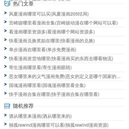
漫画格式在哪里(漫画格式教程)
热门文章
漫画大师的手绘日常在哪里(漫画大师杂志)
风夏漫画哪里可以买(风夏漫画205结局)
漫画家早稻毕业去哪里了(漫画家早稻毕业大学)
宫崎骏哪里看漫画全集(宫崎骏动漫在哪个网站可以看)
看漫画哪里资源多(看漫画哪个网站资源多)
快看漫画兑换奖励在哪里(快看漫画的兑换)
单步漫画在哪里看(单步免费漫画)
快看漫画发货地哪里(快看漫画买的东西去哪看物流)
寄生漫画哪里看(寄生漫画眼睛)
恶女哪里来的义气漫画免费(恶女的定义是哪个国家的漫画)
国魂漫画哪里看(国魂漫画哪里看全集)
快手漫画合集在哪里(快手漫画合集在哪里看)
随机推荐
酒从哪里来漫画(酒从哪里来的)
独孤rewind漫画哪里可以看(独孤rewind漫画资源)