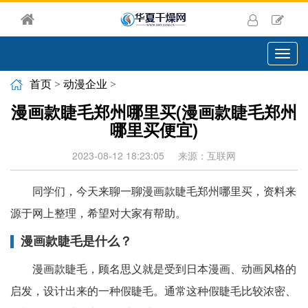
切
换
导
首页
>
动漫企业
>
航
漫画款睫毛郑州哪里买(漫画款睫毛郑州
哪里买便宜)
2023-08-12 18:23:05
来源：互联网
同学们，今天来聊一聊漫画款睫毛郑州哪里买，资料来
源于网上整理，希望对大家有帮助。
漫画款睫毛是什么？
漫画款睫毛，顾名思义就是受到日本漫画、动画风格的
启发，设计出来的一种假睫毛。通常这种假睫毛比较浓密、