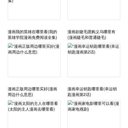
漫画我的英雄在哪里看(我的
漫画款睫毛团购义乌哪里有
英雄学院漫画免费阅读全集)
(漫画睫毛和普通睫毛)
漫画正版周边哪里买好(漫画
漫画幸运钥匙哪里看(幸运钥
周边什么意思)
匙漫画第2话)