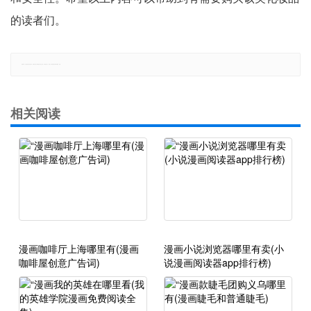
的读者们。
郑重声明：本文版权归原作者所有，转载文章仅为传播更多信息之目的，如有侵权行为，请第一时间联系我们修改或删除，多谢。
相关阅读
漫画咖啡厅上海哪里有(漫画
漫画小说浏览器哪里有卖(小
咖啡屋创意广告词)
说漫画阅读器app排行榜)