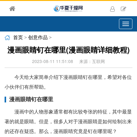
切
换
导
首页
>
创意作品
>
航
漫画眼睛钉在哪里(漫画眼睛详细教程)
2023-08-11 11:51:08
来源：互联网
今天给大家简单介绍下漫画眼睛钉在哪里，希望对各位
小伙伴们有所帮助。
漫画眼睛钉在哪里
漫画中的人物形象通常都有比较夸张的特征，其中最显
著的就是眼睛。但是，很多人对于漫画眼睛是如何绘制出来
的还存在疑惑。那么，漫画眼睛究竟是钉在哪里呢？