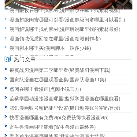
漫画穿越末日在哪里看(末日穿越重生漫画大全)
漫画眼妆在哪里找素材(漫画眼妆在哪里找素材视频)
漫画超级闺蜜哪里可以看(漫画超级闺蜜哪里可以看到)
漫画解说哪里找的素材(漫画解说哪里找的素材最好)
漫画领域优质回答在哪里(漫画领域创作者)
漫画脚本哪里买(漫画脚本一话多少钱)
灵异险境哪里可以看漫画(灵异fm)
热门文章
漫长的婚约在哪里看漫画(漫长的婚约详细剧情)
银翼战刃漫画第二季哪里看(银翼战刃漫画下载)
猫耳FM漫画在哪里(猫耳fm怎么进不去了)
国家队漫画在哪里观看全集(国家队漫画11集)
点阅在哪里看漫画(点阅小说官方)
监狱学园动漫接漫画哪里(监狱学园漫画在哪里能看)
腾讯漫画账号密码哪里设置(腾讯动漫账号密码登录)
快看漫画哪里有免费vip(免费获得快看漫画vip)
寄生兽漫画哪里能看(寄生兽漫画最终卷)
君宠难为漫画哪里能看(君宠难为漫画大结局)