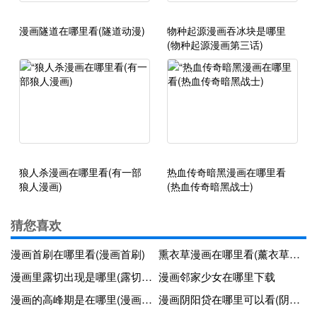
漫画隧道在哪里看(隧道动漫)
物种起源漫画吞冰块是哪里
(物种起源漫画第三话)
狼人杀漫画在哪里看(有一部
热血传奇暗黑漫画在哪里看
狼人漫画)
(热血传奇暗黑战士)
猜您喜欢
漫画首刷在哪里看(漫画首刷)
熏衣草漫画在哪里看(薰衣草漫画)
漫画里露切出现是哪里(露切出场)
漫画邻家少女在哪里下载
漫画的高峰期是在哪里(漫画的高峰期是在哪里举行的)
漫画阴阳贷在哪里可以看(阴阳漫画公众号怎么样)