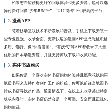
如果您希望获得更好的阅读体验和更多资源，也可以选
择付费订阅像“少年JUMP+”、“U17”等专业性较高的平台。
2. 漫画APP
随着移动互联技术不断发展和普及，手机上下载安装一
些专业性强、收录全面、更新快速的漫画APP也成为越来越
多用户选择。像“快看漫画”、“有妖气”等APP都收录了大量
优质的日本动漫资源，并且支持离线下载和收藏功能。
3. 实体书店购买
如果你是一个喜欢实体书店购物体验并且愿意花钱购买
纸质书籍来支持作者创作工作的粉丝，你可以前往当地图书
馆或书店寻找该作品。通常情况下，在线上未收录某些特定
版权内容时，实体书店仍然会是一个可靠、安全而且正规化
购物途径。