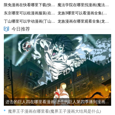
限免漫画在快看哪里下载(快看漫画限免卡在哪里弄)
魔法学院在哪里找漫画(魔法学院吧)
东京哪里可以租漫画服装(在东京画漫画)
龙族3哪里可以看漫画全集(龙族3在哪可以看)
丁山哪里可以学动漫画(丁山教育机构)
龙族漫画在哪里观看全集(龙族漫画在哪里观看全集免费)
今日推荐
进击的巨人四在哪里看漫画(进击的巨人第四季播到漫画哪里)
魔界王子漫画在哪里看(魔界王子漫画大结局是什么)