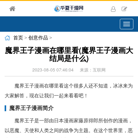
切
换
导
首页
>
创意作品
>
航
魔界王子漫画在哪里看(魔界王子漫画大
结局是什么)
2023-08-05 07:46:04
来源：互联网
魔界王子漫画在哪里看这个很多人还不知道，冰冰来为
大家解答，现在让我们一起来看看吧！
魔界王子漫画简介
魔界王子是一部由日本漫画家藤原得郎所创作的漫画，
以恶魔、天使和人类之间的战争为主题。在这个世界里，恶