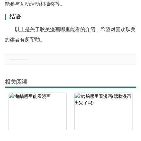
能参与互动活动和抽奖等。
结语
以上是关于耿美漫画哪里能看的介绍，希望对喜欢耿美
的读者有所帮助。
郑重声明：本文版权归原作者所有，转载文章仅为传播更多信息之目的，如有侵权行为，请第一时间联系我们修改或删除，多谢。
相关阅读