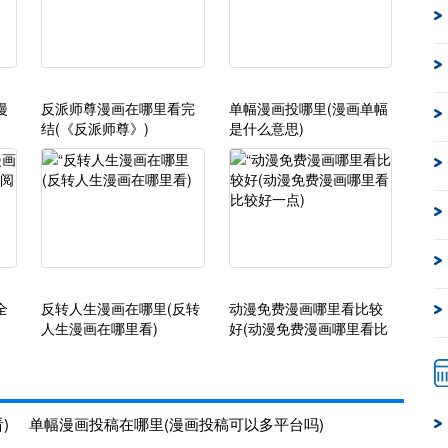
漫
反派师尊漫画在哪里看完
单幅漫画投哪里(漫画单幅
结(《反派师尊》)
是什么意思)
全
反转人生漫画在哪里(反转
动漫免费漫画哪里看比较
人生漫画在哪里看)
好(动漫免费漫画哪里看比
较好一点)
)
单幅漫画投稿在哪里(漫画投稿可以多平台吗)