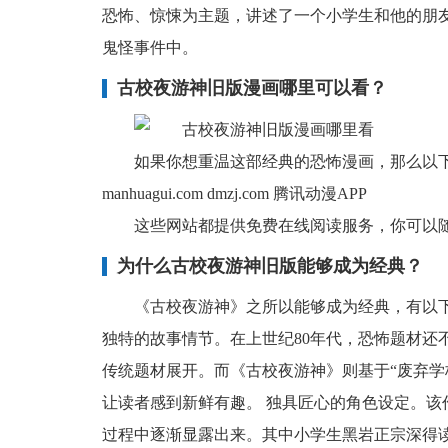
恐怖、惊悚为主题，讲述了一个小学生和他的朋
鬼怪事件中。
古校夜游神旧版漫画哪里可以看？
如果你想重温这部经典的恐怖漫画，那么以
manhuagui.com dmzj.com 腾讯动漫APP
这些网站都提供免费在线阅读服务，你可以
为什么古校夜游神旧版能够成为经典？
《古校夜游神》之所以能够成为经典，有以
独特的故事情节。在上世纪80年代，恐怖题材还
传统题材展开。而《古校夜游神》则基于“废弃学
让读者感到新鲜有趣。 独具匠心的角色设定。
过程中逐渐显露出来。其中小学生黑岩正宗深得