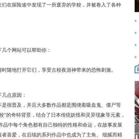
友们在探险途中发现了一所废弃的学校，并被卷入了各种
下几个网站可以帮助你：
随时随地打开它们，享受古校夜游神带来的恐怖刺激。
下几点原因：
不是很普及，并且大多数作品都是围绕着吸血鬼、僵尸等
校”的奇特背景，结合了日本传统妖怪和灵异现象等元素，
该作品中每个角色都有自己独特的性格和命运，在故事发展
读者喜爱，在后续的系列作品中也成为了主角。 细腻而精