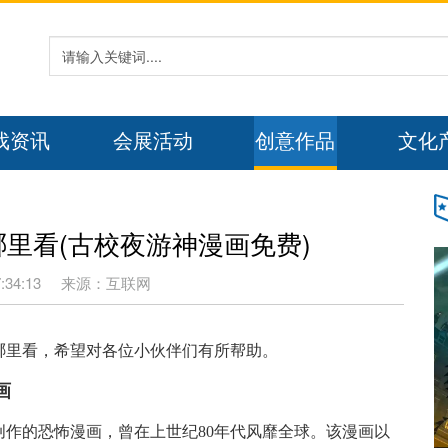
戏资讯
会展活动
创意作品
文化
里看(古校夜游神漫画免费)
:34:13
来源：互联网
哪里看，希望对各位小伙伴们有所帮助。
画
作的恐怖漫画，曾在上世纪80年代风靡全球。该漫画以