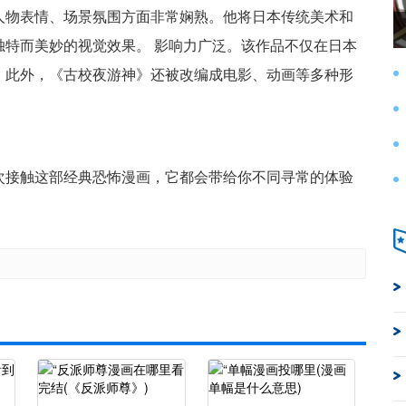
人物表情、场景氛围方面非常娴熟。他将日本传统美术和
独特而美妙的视觉效果。 影响力广泛。该作品不仅在日本
。此外，《古校夜游神》还被改编成电影、动画等多种形
次接触这部经典恐怖漫画，它都会带给你不同寻常的体验