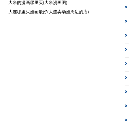
大米的漫画哪里买(大米漫画图)
大连哪里买漫画最好(大连卖动漫周边的店)