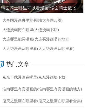
镜面骑士哪里可以看漫画(假面骑士镜飞彩图片)
大帝国漫画哪里能买到(大帝国cg图)
大连漫画街在哪里(大连漫画书店)
大连哪里能买漫画(大连买漫画书的地方)
大灭绝漫画从哪里看(大灭绝漫画从哪里看)
大唐漫画在哪里看(有个漫画好像是叫大唐什么的)
热门文章
大臣哪里能看小说啊漫画(是大臣哪里可以看)
京东下载漫画在哪里(京东漫画版下载)
大家漫画哪里看的免费(大家漫画哪里看的免费啊)
大连哪里可以买漫画(大连卖动漫周边的店)
淮南哪里有卖漫画的(淮南哪里有卖漫画的地方)
大坏蛋漫画哪里看免费(大坏蛋表情包)
鬼灭之漫画在哪里看(鬼灭之漫画在哪里看全集)
大唐漫画哪里看全集(重生大唐漫画)