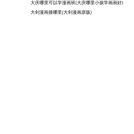
大庆哪里可以学漫画班(大庆哪里小孩学画画好)
大剑漫画接哪里(大剑漫画原版)