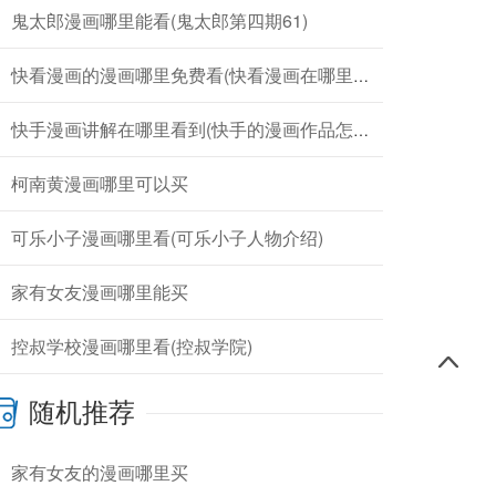
鬼太郎漫画哪里能看(鬼太郎第四期61)
快看漫画的漫画哪里免费看(快看漫画在哪里看是免费的)
快手漫画讲解在哪里看到(快手的漫画作品怎么弄的)
柯南黄漫画哪里可以买
可乐小子漫画哪里看(可乐小子人物介绍)
家有女友漫画哪里能买
控叔学校漫画哪里看(控叔学院)
随机推荐
家有女友的漫画哪里买