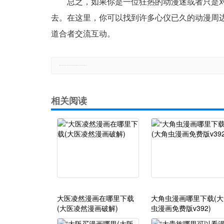
总之，如果你是一位狂热的动漫迷或者只是
去。在这里，你可以找到许多心仪已久的动漫周
道合者交流互动。
郑重声明：本文版权归原作者所有，转载文章仅为传播更多信息之目的，如有侵权行为，请第一时间联系我们修改或删除，多谢。
相关阅读
大医凌然漫画在哪里下载
大角虫漫画哪里下载(大
(大医凌然漫画破解)
虫漫画免费版v392)