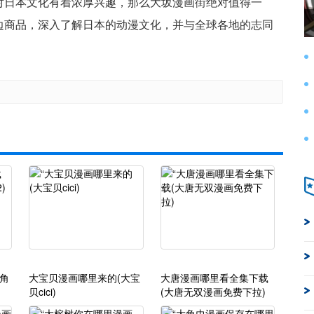
对日本文化有着浓厚兴趣，那么大坂漫画街绝对值得一
边商品，深入了解日本的动漫文化，并与全球各地的志同
角
大宝贝漫画哪里来的(大宝
大唐漫画哪里看全集下载
贝cici)
(大唐无双漫画免费下拉)