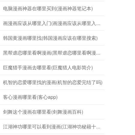
电脑漫画神器在哪里买到(漫画神器笔记本)
画漫画应该从哪里入门(画漫画应该从哪里入门比较好)
韩国黄漫画哪里找(韩国漫画应该在哪里搜索)
黑帮虐恋哪里看啊漫画(黑帮虐恋哪里看啊漫画免费)
巨魔猎手漫画去哪里看(巨魔猎人电影简介)
机智的恋爱哪里找的漫画(机智的恋爱完结了吗)
客心漫画哪里看(客心app)
剑舞这个漫画在哪里看(剑舞漫画百科)
江湖神功哪里可以看到漫画(江湖神功秘籍十六个)