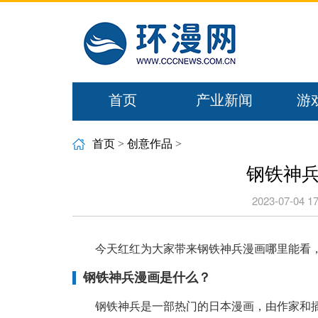
首页
产业新闻
游
首页
>
创意作品
>
钢铁神
2023-07-04 17
今天红红为大家带来钢铁神兵漫画哪里能看
钢铁神兵漫画是什么？
钢铁神兵是一部热门的日本漫画，由作家和