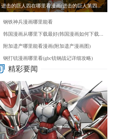
进击的巨人四在哪里看漫画(进击的巨人第四季播到漫画哪里)
钢铁神兵漫画哪里能看
韩国漫画从哪里下载最好(韩国漫画如何下载的方法)
附加遗产哪里能看漫画(附加遗产漫画图)
钢打铳漫画哪里看(gbc铳钢战记详细攻略)
精彩要闻
附身漫画在哪里能看(附身漫画在哪里能看完整版)
韩国18漫画哪里课看
韩国漫画从哪里看最全(韩国漫画哪里看最好)
都市漫画哪里能看(都市漫画-腾讯-快看-爱奇艺)
韩国漫画18在哪里看(韩国漫画从哪看)
都市漫画哪里看免费(都市漫画哪里看免费全集)