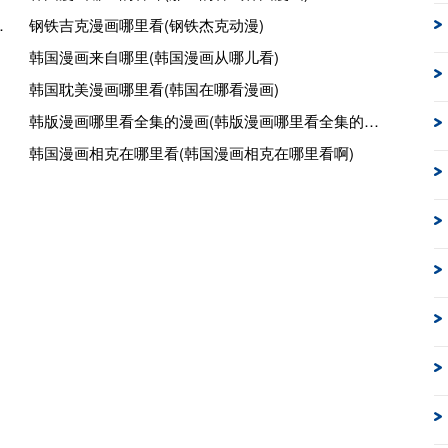
包在哪里可以看)
钢铁吉克漫画哪里看(钢铁杰克动漫)
韩国漫画来自哪里(韩国漫画从哪儿看)
韩国耽美漫画哪里看(韩国在哪看漫画)
韩版漫画哪里看全集的漫画(韩版漫画哪里看全集的漫画软件)
韩国漫画相克在哪里看(韩国漫画相克在哪里看啊)