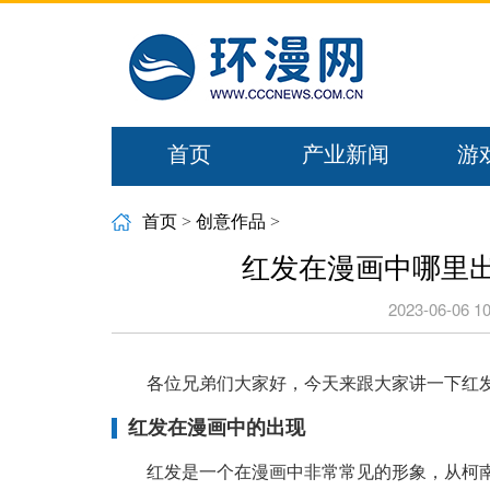
首页
产业新闻
游
首页
>
创意作品
>
红发在漫画中哪里出
2023-06-06 10
各位兄弟们大家好，今天来跟大家讲一下红
红发在漫画中的出现
红发是一个在漫画中非常常见的形象，从柯