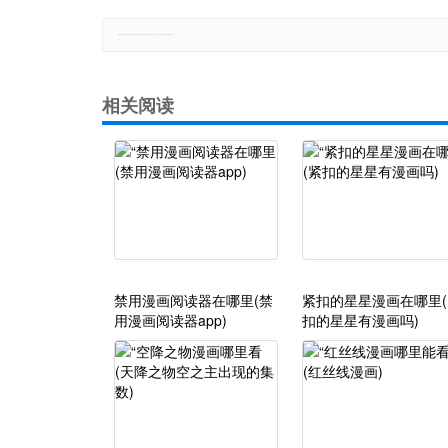
郑重声明：本文版权归原作者所有，转载文章仅为传播更多信息之目的，如有侵权行为，请第一时间联系我们修改或删除，多谢。
相关阅读
禁用漫画阅读器在哪里(禁
紧扣的星星漫画在哪里(
用漫画阅读器app)
扣的星星有漫画吗)