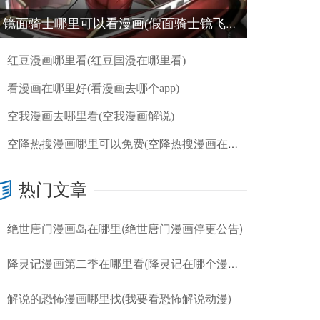
镜面骑士哪里可以看漫画(假面骑士镜飞彩图片)
红豆漫画哪里看(红豆国漫在哪里看)
看漫画在哪里好(看漫画去哪个app)
空我漫画去哪里看(空我漫画解说)
空降热搜漫画哪里可以免费(空降热搜漫画在线看)
紧缚笔记漫画哪里有(紧缚笔记漫画哪里有看)
热门文章
看漫画哪里最全(看漫画在哪看比较好)
绝世唐门漫画岛在哪里(绝世唐门漫画停更公告)
红超人漫画从哪里看(红超人最终话)
看绅士漫画都在哪里看(看绅士漫画都在哪里看的)
降灵记漫画第二季在哪里看(降灵记在哪个漫画软件里有)
禁忌咒文漫画哪里看(禁忌咒文好看吗)
解说的恐怖漫画哪里找(我要看恐怖解说动漫)
秽土转生忍者在哪里看漫画(秽土转生忍者在哪里看漫画)