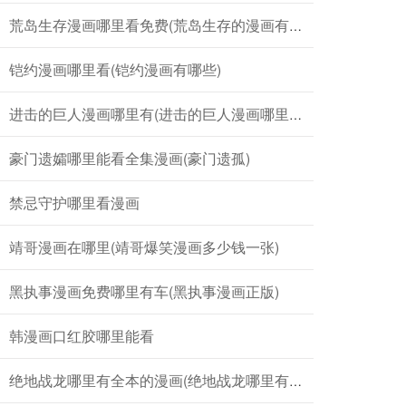
荒岛生存漫画哪里看免费(荒岛生存的漫画有哪些)
铠约漫画哪里看(铠约漫画有哪些)
进击的巨人漫画哪里有(进击的巨人漫画哪里有看)
豪门遗孀哪里能看全集漫画(豪门遗孤)
禁忌守护哪里看漫画
靖哥漫画在哪里(靖哥爆笑漫画多少钱一张)
黑执事漫画免费哪里有车(黑执事漫画正版)
韩漫画口红胶哪里能看
绝地战龙哪里有全本的漫画(绝地战龙哪里有全本的漫画看)