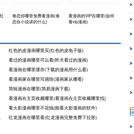
红
眷恋你哪里免费看漫画(眷
看漫画的VIP在哪里(如何
恋你小说讲的什么)
看vip漫画)
红色的皮漫画哪里买(红色的皮电子版)
看过的漫画哪里可以看(昨天看过的漫画)
看漫画在哪里缓存(下载的漫画用什么看)
看漫画家在哪里写感悟(漫画家从哪看)
简辑漫画在哪里(简易漫画下载)
看漫画在主页收藏哪里(看漫画在主页收藏哪里找)
看火影漫画哪里不花钱(能看火影漫画的软件)
下拉式土豪漫画)
红龙漫画在哪里看(红龙漫画完整免费下拉形)