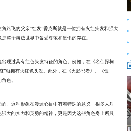
角路飞的父亲“红发”香克斯就是一位拥有火红头发和强大
也是整个海贼世界中备受尊敬和畏惧的存在。
也出现过具有红色头发特征的角色。例如，在《名侦探柯
哀”就拥有火红色头发。此外，在《火影忍者》、《银
的角色。
动的。这种形象在漫迷心目中有着特殊的意义，很多人对
色强大的实力和英勇的精神，更是因为这些角色身上所具